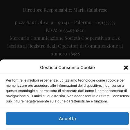
Direttore Responsabile: Maria Calabrese
p.zza Sant’Oliva, 9 – 90141 – Palermo – 091335557
P.IVA: 06334930820
Mercurio Comunicazione Società Cooperativa a r.l. è
iscritta al Registro degli Operatori di Comunicazione al
numero 26988
Sito gestito da
La Digitale srl
–
info@ladigitale.it
Gestisci Consenso Cookie
Per fornire le migliori esperienze, utilizziamo tecnologie come i cookie per
memorizzare e/o accedere alle informazioni del dispositivo. Il consenso a
queste tecnologie ci permetterà di elaborare dati come il comportamento di
navigazione o ID unici su questo sito. Non acconsentire o ritirare il consenso
può influire negativamente su alcune caratteristiche e funzioni.
Accetta