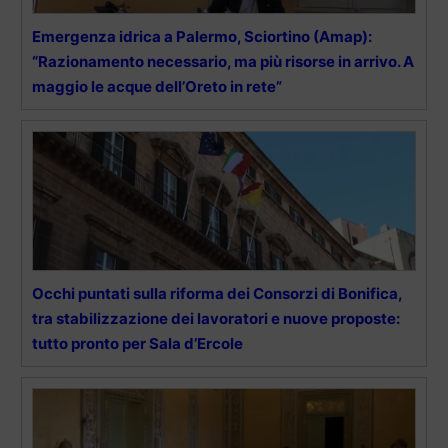
Emergenza idrica a Palermo, Sciortino (Amap):
“Razionamento necessario, ma più risorse in arrivo. A
maggio le acque dell’Oreto in rete”
Occhi puntati sulla riforma dei Consorzi di Bonifica,
tra stabilizzazione dei lavoratori e nuove proposte:
tutto pronto per Sala d’Ercole