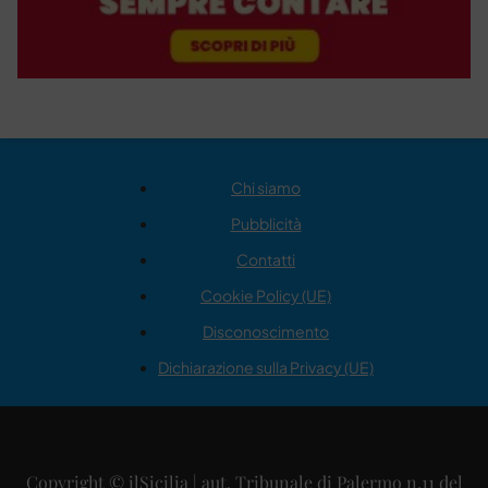
Chi siamo
Pubblicità
Contatti
Cookie Policy (UE)
Disconoscimento
Dichiarazione sulla Privacy (UE)
Copyright © ilSicilia | aut. Tribunale di Palermo n.11 del