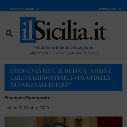
Cronache locali
Il Network
Fondato da Maurizio Scaglione
SABATO 8 AGOSTO 2026 - AGGIORNATO ALLE 17:13
EMERGENZA RIFIUTI, DE LUCA: “A BREVE
TARIFFE RADDOPPIATE E VIAGGI DELLA
MUNNIZZA ALL’ESTERO”
Emanuele Cammaroto
sabato 17 Ottobre 2020