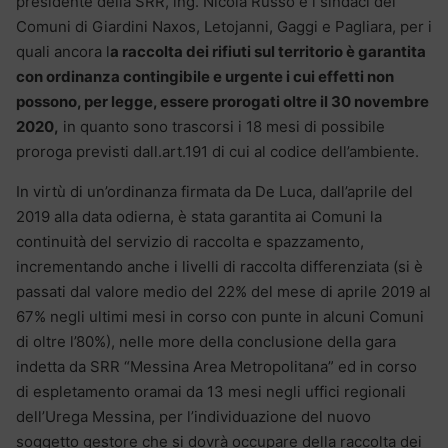
presidente della SRR, ing. Nicola Russo e i sindaci dei
Comuni di Giardini Naxos, Letojanni, Gaggi e Pagliara, per i
quali ancora l
a raccolta dei rifiuti sul territorio è garantita
con ordinanza contingibile e urgente i cui effetti non
possono, per legge, essere prorogati oltre il 30 novembre
2020,
in quanto sono trascorsi i 18 mesi di possibile
proroga previsti dall.art.191 di cui al codice dell’ambiente.
In virtù di un’ordinanza firmata da De Luca, dall’aprile del
2019 alla data odierna, è stata garantita ai Comuni la
continuità del servizio di raccolta e spazzamento,
incrementando anche i livelli di raccolta differenziata (si è
passati dal valore medio del 22% del mese di aprile 2019 al
67% negli ultimi mesi in corso con punte in alcuni Comuni
di oltre l’80%), nelle more della conclusione della gara
indetta da SRR “Messina Area Metropolitana” ed in corso
di espletamento oramai da 13 mesi negli uffici regionali
dell’Urega Messina, per l’individuazione del nuovo
soggetto gestore che si dovrà occupare della raccolta dei