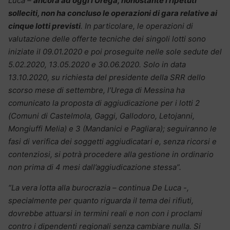
Luca –
ancora ad oggi l’Urega, nonostante i ripetuti
solleciti, non ha concluso le operazioni di gara relative ai
cinque lotti previsti
. In particolare, le operazioni di
valutazione delle offerte tecniche dei singoli lotti sono
iniziate il 09.01.2020 e poi proseguite nelle sole sedute del
5.02.2020, 13.05.2020 e 30.06.2020. Solo in data
13.10.2020, su richiesta del presidente della SRR dello
scorso mese di settembre, l’Urega di Messina ha
comunicato la proposta di aggiudicazione per i lotti 2
(Comuni di Castelmola, Gaggi, Gallodoro, Letojanni,
Mongiuffi Melia) e 3 (Mandanici e Pagliara); seguiranno le
fasi di verifica dei soggetti aggiudicatari e, senza ricorsi e
contenziosi, si potrà procedere alla gestione in ordinario
non prima di 4 mesi dall’aggiudicazione stessa”.
“La vera lotta alla burocrazia – continua De Luca -,
specialmente per quanto riguarda il tema dei rifiuti,
dovrebbe attuarsi in termini reali e non con i proclami
contro i dipendenti regionali senza cambiare nulla. Si