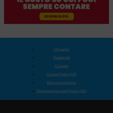
Chi siamo
Pubblicità
Contatti
Cookie Policy (UE)
Disconoscimento
Dichiarazione sulla Privacy (UE)