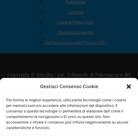
Pubblicità
Contatti
Cookie Policy (UE)
Disconoscimento
Dichiarazione sulla Privacy (UE)
Copyright © ilSicilia | aut. Tribunale di Palermo n.11 del
29/09/2015
Gestisci Consenso Cookie
Editore: Mercurio Comunicazione Soc. Coop. A.R.L.
Per fornire le migliori esperienze, utilizziamo tecnologie come i cookie
per memorizzare e/o accedere alle informazioni del dispositivo. Il
Direttore Editoriale: Maurizio Scaglione
consenso a queste tecnologie ci permetterà di elaborare dati come il
comportamento di navigazione o ID unici su questo sito. Non
Direttore Responsabile: Maria Calabrese
acconsentire o ritirare il consenso può influire negativamente su alcune
caratteristiche e funzioni.
p.zza Sant’Oliva, 9 – 90141 – Palermo – 091335557