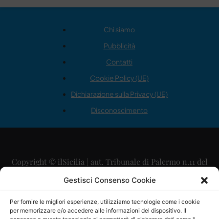
Chi siamo
Pubblicità
Contatti
Cookie Policy (UE)
Dichiarazione sulla Privacy (UE)
Disconoscimento
Copyright © ilSicilia | aut. Tribunale di Palermo n.11 del
29/09/2015
Gestisci Consenso Cookie
Editore: Mercurio Comunicazione Soc. Coop. A.R.L.
Per fornire le migliori esperienze, utilizziamo tecnologie come i cookie
per memorizzare e/o accedere alle informazioni del dispositivo. Il
Direttore Editoriale: Maurizio Scaglione