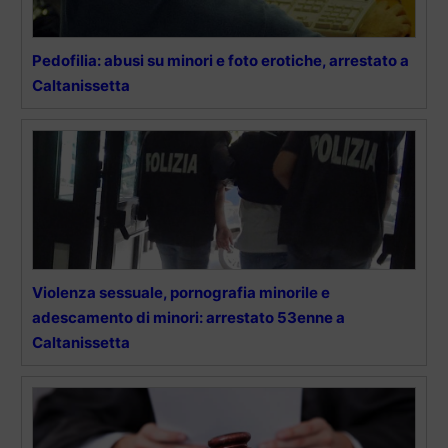
Pedofilia: abusi su minori e foto erotiche, arrestato a
Caltanissetta
Violenza sessuale, pornografia minorile e
adescamento di minori: arrestato 53enne a
Caltanissetta