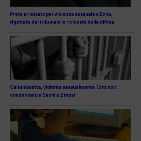
Prete arrestato per violenza sessuale a Enna,
rigettate dal tribunale le richieste della difesa
Caltanissetta, violenta sessualmente 13 minori:
condannato a 9anni e 2 mesi