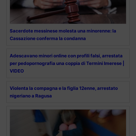
Sacerdote messinese molesta una minorenne: la
Cassazione conferma la condanna
Adescavano minori online con profili falsi, arrestata
per pedopornografia una coppia di Termini Imerese |
VIDEO
Violenta la compagna e la figlia 12enne, arrestato
nigeriano a Ragusa