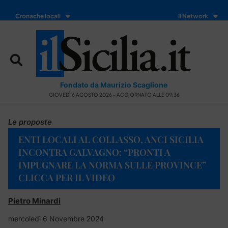
Cronache locali
Il Network
Fondato da Maurizio Scaglione
GIOVEDÌ 6 AGOSTO 2026 - AGGIORNATO ALLE 09:36
Le proposte
ENTI LOCALI AL COLLASSO, ANCI SICILIA
INCONTRA GALVAGNO: “PRONTI A
IMPUGNARE LA NORMA SULLE PROVINCE”
CLICCA PER IL VIDEO
Pietro Minardi
mercoledì 6 Novembre 2024