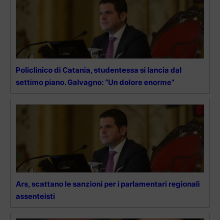
Policlinico di Catania, studentessa si lancia dal
settimo piano. Galvagno: “Un dolore enorme”
Ars, scattano le sanzioni per i parlamentari regionali
assenteisti