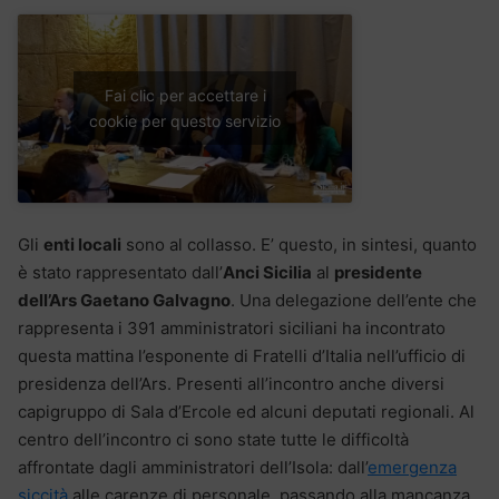
Fai clic per accettare i
cookie per questo servizio
Gli
enti locali
sono al collasso. E’ questo, in sintesi, quanto
è stato rappresentato dall’
Anci Sicilia
al
presidente
dell’Ars Gaetano Galvagno
. Una delegazione dell’ente che
rappresenta i 391 amministratori siciliani ha incontrato
questa mattina l’esponente di Fratelli d’Italia nell’ufficio di
presidenza dell’Ars. Presenti all’incontro anche diversi
capigruppo di Sala d’Ercole ed alcuni deputati regionali. Al
centro dell’incontro ci sono state tutte le difficoltà
affrontate dagli amministratori dell’Isola: dall’
emergenza
siccità
alle carenze di personale, passando alla mancanza