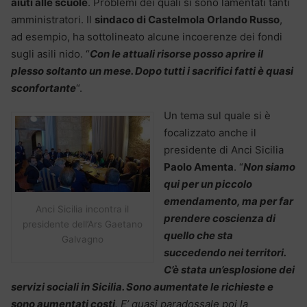
aiuti alle scuole
. Problemi dei quali si sono lamentati tanti
amministratori. Il
sindaco di Castelmola Orlando Russo
,
ad esempio, ha sottolineato alcune incoerenze dei fondi
sugli asili nido. “
Con le attuali risorse posso aprire il
plesso soltanto un mese. Dopo tutti i sacrifici fatti è quasi
sconfortante
“.
Un tema sul quale si è
focalizzato anche il
presidente di Anci Sicilia
Paolo Amenta
. “
Non siamo
qui per un piccolo
emendamento, ma per far
Anci Sicilia incontra il
prendere coscienza di
presidente dell’Ars Gaetano
quello che sta
Galvagno
succedendo nei territori.
C’è stata un’esplosione dei
servizi sociali in Sicilia. Sono aumentate le richieste e
sono aumentati costi
. E’ quasi paradossale poi la