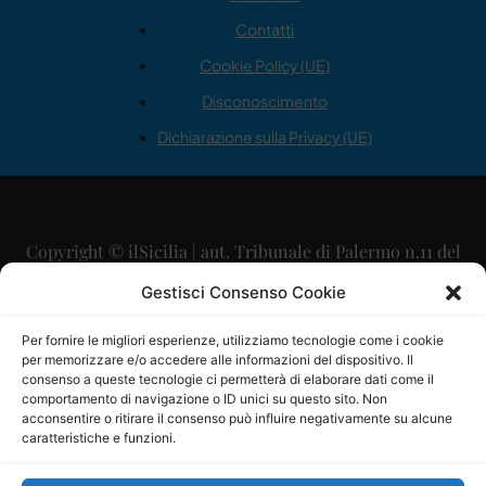
Contatti
Cookie Policy (UE)
Disconoscimento
Dichiarazione sulla Privacy (UE)
Copyright © ilSicilia | aut. Tribunale di Palermo n.11 del
29/09/2015
Gestisci Consenso Cookie
Editore: Mercurio Comunicazione Soc. Coop. A.R.L.
Per fornire le migliori esperienze, utilizziamo tecnologie come i cookie
per memorizzare e/o accedere alle informazioni del dispositivo. Il
Direttore Editoriale: Maurizio Scaglione
consenso a queste tecnologie ci permetterà di elaborare dati come il
comportamento di navigazione o ID unici su questo sito. Non
Direttore Responsabile: Maria Calabrese
acconsentire o ritirare il consenso può influire negativamente su alcune
caratteristiche e funzioni.
p.zza Sant’Oliva, 9 – 90141 – Palermo – 091335557