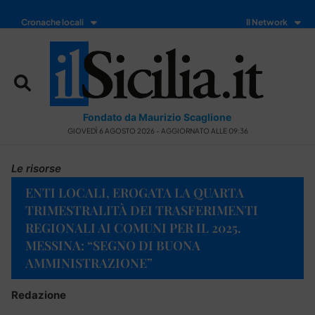
Cronache locali
Il Network
Fondato da Maurizio Scaglione
GIOVEDÌ 6 AGOSTO 2026 - AGGIORNATO ALLE 09:36
Le risorse
ENTI LOCALI, EROGATA LA QUARTA
TRIMESTRALITÀ DEI TRASFERIMENTI
REGIONALI AI COMUNI PER IL 2025.
MESSINA: “SEGNO DI BUONA
AMMINISTRAZIONE”
Redazione