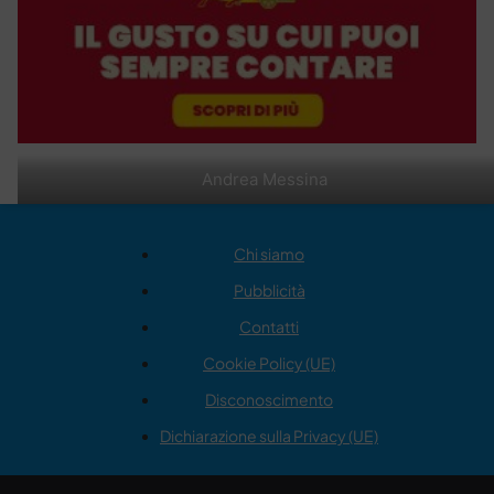
Andrea Messina
Chi siamo
Pubblicità
Contatti
Cookie Policy (UE)
Disconoscimento
Dichiarazione sulla Privacy (UE)