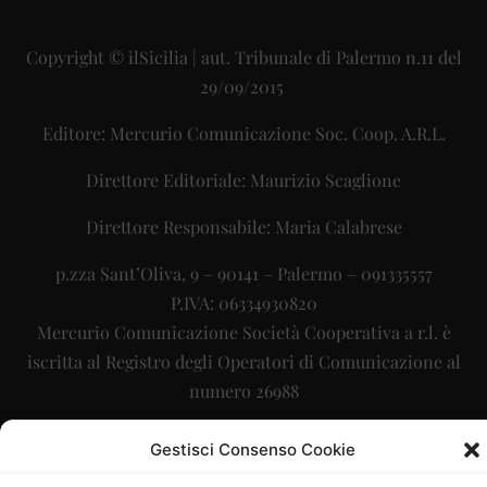
Copyright © ilSicilia | aut. Tribunale di Palermo n.11 del
29/09/2015
Editore: Mercurio Comunicazione Soc. Coop. A.R.L.
Direttore Editoriale: Maurizio Scaglione
Direttore Responsabile: Maria Calabrese
p.zza Sant’Oliva, 9 – 90141 – Palermo – 091335557
P.IVA: 06334930820
Mercurio Comunicazione Società Cooperativa a r.l. è
iscritta al Registro degli Operatori di Comunicazione al
numero 26988
Sito gestito da
La Digitale srl
–
info@ladigitale.it
Gestisci Consenso Cookie