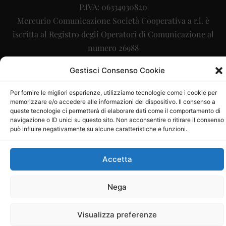
P.IVA: 06334930820
Mercurio Comunicazione Società Cooperativa a r.l. è
iscritta al Registro degli Operatori di Comunicazione al
numero 26988
Sito gestito da
La Digitale srl
–
info@ladigitale.it
Gestisci Consenso Cookie
Per fornire le migliori esperienze, utilizziamo tecnologie come i cookie per
memorizzare e/o accedere alle informazioni del dispositivo. Il consenso a
queste tecnologie ci permetterà di elaborare dati come il comportamento di
navigazione o ID unici su questo sito. Non acconsentire o ritirare il consenso
può influire negativamente su alcune caratteristiche e funzioni.
Accetta
Nega
Visualizza preferenze