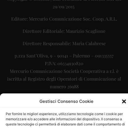
29/09/2015
Editore: Mercurio Comunicazione Soc. Coop. A.R.L.
Direttore Editoriale: Maurizio Scaglione
Direttore Responsabile: Maria Calabrese
p.zza Sant’Oliva, 9 – 90141 – Palermo – 091335557
P.IVA: 06334930820
Mercurio Comunicazione Società Cooperativa a r.l. è
iscritta al Registro degli Operatori di Comunicazione al
numero 26988
Sito gestito da
La Digitale srl
–
info@ladigitale.it
Gestisci Consenso Cookie
Per fornire le migliori esperienze, utilizziamo tecnologie come i cookie per
memorizzare e/o accedere alle informazioni del dispositivo. Il consenso a
queste tecnologie ci permetterà di elaborare dati come il comportamento di