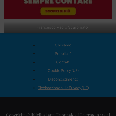
Francesco Paolo Scarpinato
Chi siamo
Pubblicità
Contatti
Cookie Policy (UE)
Disconoscimento
Dichiarazione sulla Privacy (UE)
Copyright © ilSicilia | aut. Tribunale di Palermo n.11 del