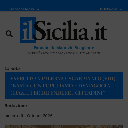
Cronache locali
Il Network
Fondato da Maurizio Scaglione
VENERDÌ 7 AGOSTO 2026 - AGGIORNATO ALLE 18:01
La nota
ESERCITO A PALERMO, SCARPINATO (FDI):
“BASTA CON POPULISMO E DEMAGOGIA.
GRAZIE PER DIFENDERE I CITTADINI”
Redazione
mercoledì 1 Ottobre 2025