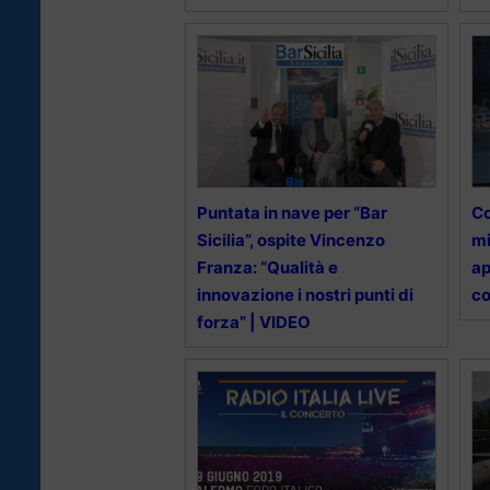
Puntata in nave per “Bar
Co
Sicilia”, ospite Vincenzo
mi
Franza: “Qualità e
ap
innovazione i nostri punti di
c
forza” | VIDEO