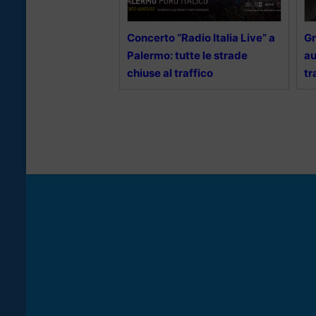
Concerto “Radio Italia Live” a
Gr
Palermo: tutte le strade
au
chiuse al traffico
tr