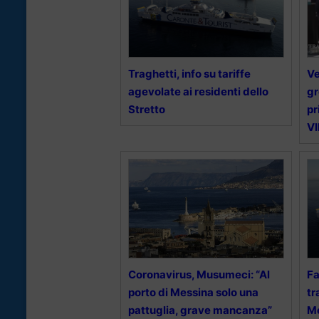
Traghetti, info su tariffe
Ve
agevolate ai residenti dello
gr
Stretto
pr
V
Coronavirus, Musumeci: “Al
Fa
porto di Messina solo una
tr
pattuglia, grave mancanza”
M