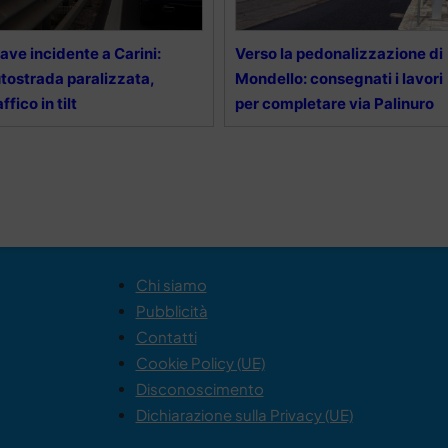
ave incidente a Carini:
Verso la pedonalizzazione di
tostrada paralizzata,
Mondello: consegnati i lavori
affico in tilt
per completare via Palinuro
Chi siamo
Pubblicità
Contatti
Cookie Policy (UE)
Disconoscimento
Dichiarazione sulla Privacy (UE)