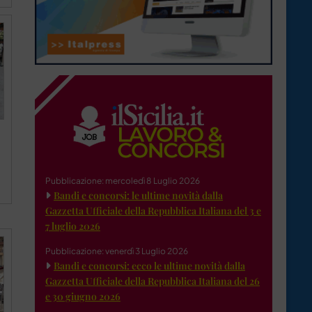
Pubblicazione: mercoledì 8 Luglio 2026
Bandi e concorsi: le ultime novità dalla
Gazzetta Ufficiale della Repubblica Italiana del 3 e
7 luglio 2026
Pubblicazione: venerdì 3 Luglio 2026
Bandi e concorsi: ecco le ultime novità dalla
Gazzetta Ufficiale della Repubblica Italiana del 26
e 30 giugno 2026