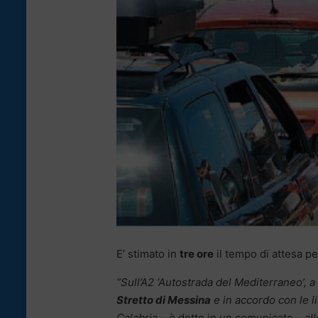
E’ stimato in
tre ore
il tempo di attesa pe
“Sull’A2 ‘Autostrada del Mediterraneo’, a
Stretto di Messina
e in accordo con le l
Calabria –
è detto in un comunicato
– al