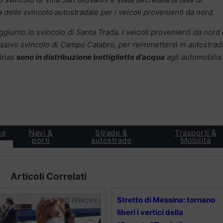
a dello svincolo autostradale per i veicoli provenienti da nord.
ggiunto lo svincolo di Santa Trada. I veicoli provenienti da nord
cessivo svincolo di Campo Calabro, per reimmettersi in autostrad
 Anas
sono in distribuzione bottigliette d’acqua
agli automobilist
ca
Navi &
Strade &
Trasporti &
porti
autostrade
Mobilità
Articoli Correlati
Stretto di Messina: tornano
liberi i vertici della