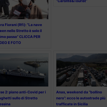
“Caronte&Tourist”
ra Fiorani (Rfi): “La nave
een nello Stretto è solo il
imo passo” CLICCA PER
IDEO E FOTO
se 2: piano anti-Covid per i
Anas, weekend da “bollino
aghetti sullo di Stretto
nero”: ecco le autostrade più
essina
trafficate in Sicilia