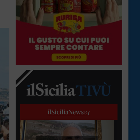
ilSiciliaNews
24