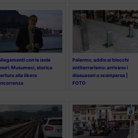
llegamenti con le isole
Palermo, addio ai blocchi
nori: Musumeci, storica
antiterrorismo: arrivano i
ertura alla libera
dissuasori a scomparsa |
oncorrenza
FOTO