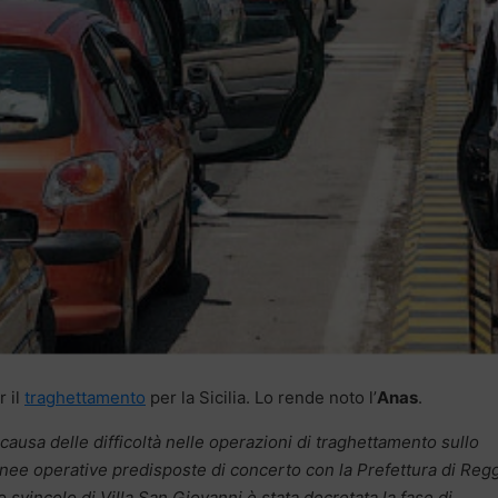
r il
traghettamento
per la Sicilia. Lo rende noto l’
Anas
.
 causa delle difficoltà nelle operazioni di traghettamento sullo
inee operative predisposte di concerto con la Prefettura di Reg
lo svincolo di Villa San Giovanni è stata decretata la fase di