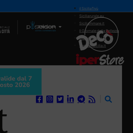
il SiciliaTivù
Siciliarurale.eu
Siciliammare.it
Il Network
Il Giornale della Bellezza
Siciliamedica.it
Sanitainsicilia.it