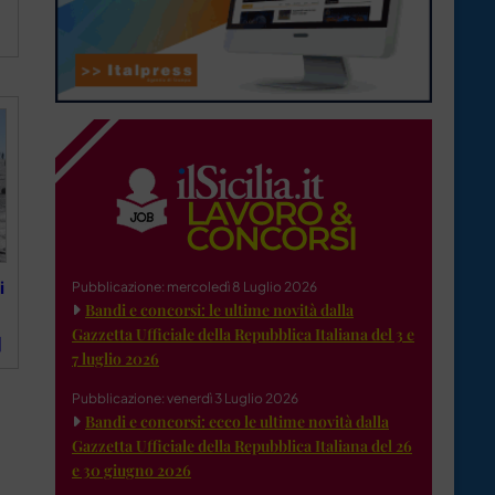
i
Pubblicazione: mercoledì 8 Luglio 2026
Bandi e concorsi: le ultime novità dalla
Gazzetta Ufficiale della Repubblica Italiana del 3 e
]
7 luglio 2026
Pubblicazione: venerdì 3 Luglio 2026
Bandi e concorsi: ecco le ultime novità dalla
Gazzetta Ufficiale della Repubblica Italiana del 26
e 30 giugno 2026