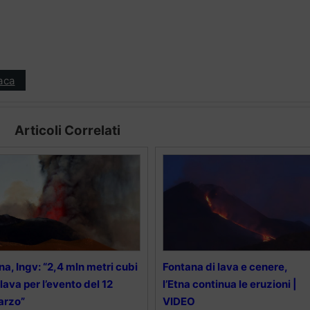
aca
Articoli Correlati
na, Ingv: “2,4 mln metri cubi
Fontana di lava e cenere,
 lava per l’evento del 12
l’Etna continua le eruzioni |
arzo”
VIDEO