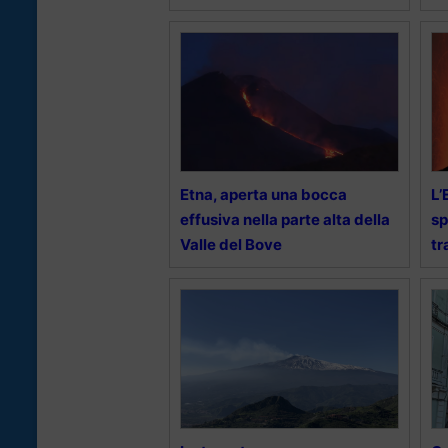
Etna, aperta una bocca
L’
effusiva nella parte alta della
sp
Valle del Bove
tr