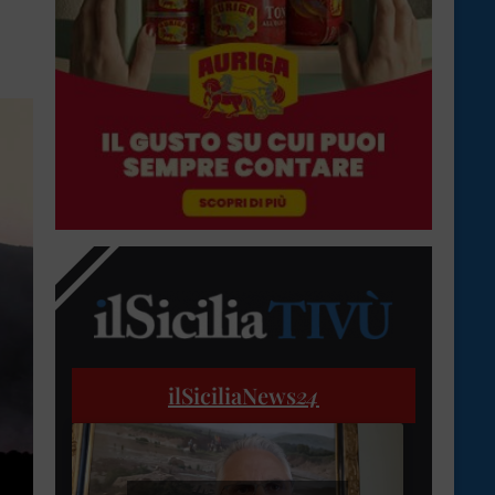
ilSiciliaNews
24