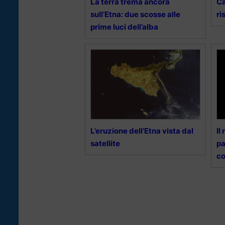
La terra trema ancora
Ca
sull’Etna: due scosse alle
ri
prime luci dell’alba
L’eruzione dell’Etna vista dal
Il
satellite
pa
co