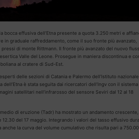
la bocca effusiva dell’Etna presente a quota 3.250 metri e affian
ere in graduale raffreddamento, come il suo fronte più avanzato,
i pressi di monte Rittmann. Il fronte più avanzato del nuovo flus
a desertica Valle del Leone. Prosegue in maniera discontinua e co
omboliana al cratere di Sud-Est.
perti delle sezioni di Catania e Palermo dell’Istituto nazionale
va dell’Etna è stata seguita dai ricercatori dell’Ingv con il sistema
agini satellitari nell’infrarosso del sensore Seviri dal 12 al 18
o medio di eruzione (Tadr) ha mostrato un andamento crescente,
e 12.30 del 17 maggio. Integrando i valori del tasso effusivo dur
ata anche la curva del volume cumulativo che risulta pari a 750.0