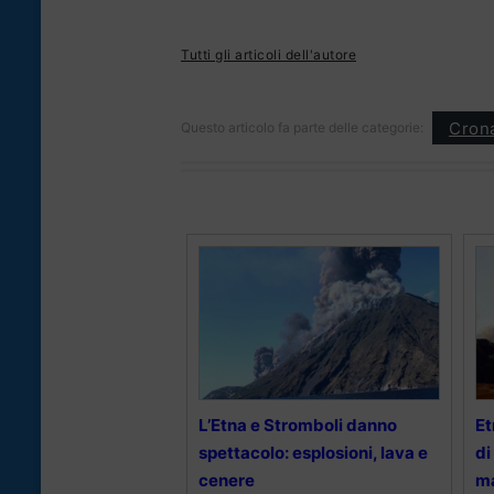
Tutti gli articoli dell'autore
Cron
Questo articolo fa parte delle categorie:
L’Etna e Stromboli danno
Et
spettacolo: esplosioni, lava e
di
cenere
m