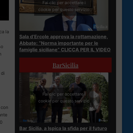
Fai clic per accettare i
cookie per questo servizio
ca la
Sala d’Ercole approva la rottamazione,
Abbate: “Norma importante per le
so
famiglie siciliane” CLICCA PER IL VIDEO
n
BarSicilia
 di
Fai clic per accettare i
cookie per questo servizio
 con
ante
00
Bar Sicilia, a Ispica la sfida per il futuro