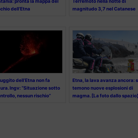
tania: pronta la mappa del
Terremoto nella notte di
schio dell’Etna
magnitudo 3,7 nel Catanese
 ruggito dell’Etna non fa
Etna, la lava avanza ancora: s
ura. Ingv: “Situazione sotto
temono nuove esplosioni di
ntrollo, nessun rischio”
magma. [La foto dallo spazio