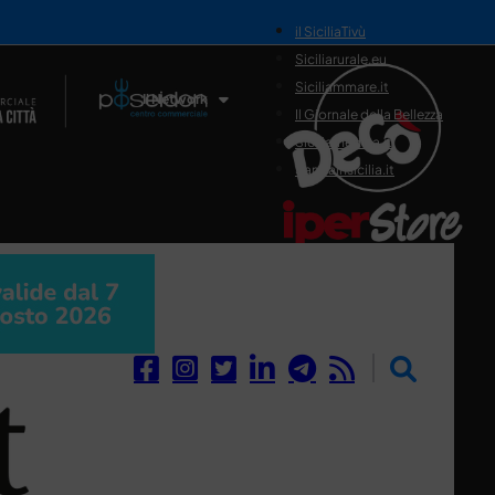
il SiciliaTivù
Siciliarurale.eu
Siciliammare.it
Il Network
Il Giornale della Bellezza
Siciliamedica.it
Sanitainsicilia.it