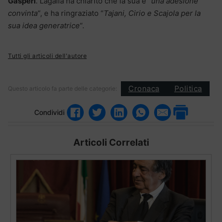
Gasperi
. Lagalla ha chiarito che la sua è “
una adesione
convinta
“, e ha ringraziato “
Tajani, Cirio e Scajola per la
sua idea generatrice
“.
Tutti gli articoli dell'autore
Cronaca
Politica
Questo articolo fa parte delle categorie:
Condividi
Articoli Correlati