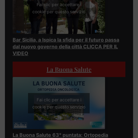
Fai clic per accettare i
cookie per questo servizio
Bar Sicilia, a Ispica la sfida per il futuro passa
dal nuovo governo della città CLICCA PER IL
VIDEO
La Buona Salute
Fai clic per accettare i
cookie per questo servizio
La Buona Salute 63° puntata: Ortopedia