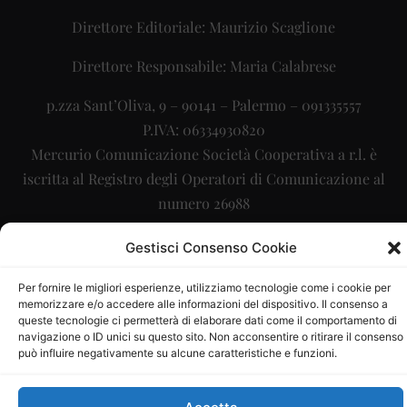
Direttore Editoriale: Maurizio Scaglione
Direttore Responsabile: Maria Calabrese
p.zza Sant’Oliva, 9 – 90141 – Palermo – 091335557
P.IVA: 06334930820
Mercurio Comunicazione Società Cooperativa a r.l. è
iscritta al Registro degli Operatori di Comunicazione al
numero 26988
Sito gestito da
La Digitale srl
–
info@ladigitale.it
Gestisci Consenso Cookie
Per fornire le migliori esperienze, utilizziamo tecnologie come i cookie per
memorizzare e/o accedere alle informazioni del dispositivo. Il consenso a
queste tecnologie ci permetterà di elaborare dati come il comportamento di
navigazione o ID unici su questo sito. Non acconsentire o ritirare il consenso
può influire negativamente su alcune caratteristiche e funzioni.