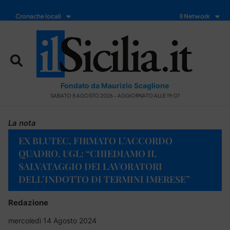
Cronache locali
Il Network
Fondato da Maurizio Scaglione
SABATO 8 AGOSTO 2026 - AGGIORNATO ALLE 19:07
La nota
EX BLUTEC, FIRMATO L’ACCORDO
QUADRO. UGL: “CHIEDIAMO IL
SALVATAGGIO DEI LAVORATORI
DELL’INDOTTO DI TERMINI IMERESE”
Redazione
mercoledì 14 Agosto 2024