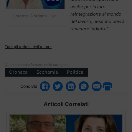
anche per la loro
reintegrazione al mondo
Lorenzo Giordano – Ugl
del lavoro, nessuno dovrà
rimanere indietro”.
Tutti gli articoli dell'autore
Questo articolo fa parte delle categorie:
Cronaca
Economia
Politica
Condividi
Articoli Correlati