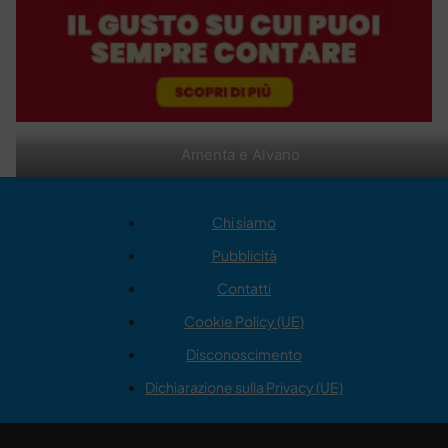
Amenta e Alvano
Chi siamo
Pubblicità
Contatti
Cookie Policy (UE)
Disconoscimento
Dichiarazione sulla Privacy (UE)