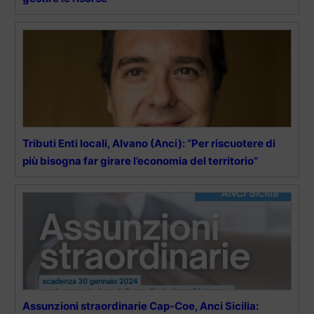
Tributi Enti locali, Alvano (Anci): “Per riscuotere di
più bisogna far girare l’economia del territorio”
Assunzioni straordinarie Cap-Coe, Anci Sicilia: