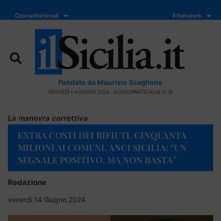
Cronache locali
Il Network
Fondato da Maurizio Scaglione
GIOVEDÌ 6 AGOSTO 2026 - AGGIORNATO ALLE 12:15
La manovra correttiva
EXTRA COSTI DEI RIFIUTI, CINQUANTA
MILIONI AI COMUNI. ANCI SICILIA: “UN
SEGNALE POSITIVO, MA NON BASTA”
Redazione
venerdì 14 Giugno 2024