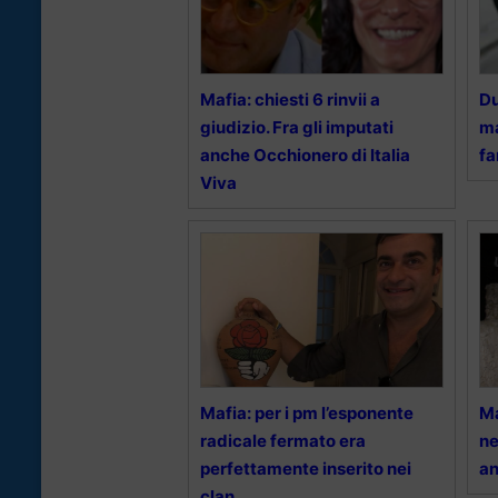
Mafia: chiesti 6 rinvii a
Du
giudizio. Fra gli imputati
ma
anche Occhionero di Italia
fa
Viva
Mafia: per i pm l’esponente
Ma
radicale fermato era
ne
perfettamente inserito nei
an
clan