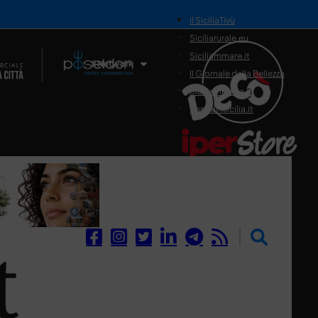
il SiciliaTivù
Siciliarurale.eu
Siciliammare.it
Il Network
Il Giornale della Bellezza
Siciliamedica.it
Sanitainsicilia.it