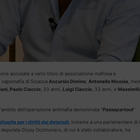
one accusate a vario titolo di associazione mafiosa e
il capomafia di Sciacca
Accursio Dimino
,
Antonello Nicosia
, me
iani, Paolo Ciaccio
, 33 anni,
Luigi Ciaccio
, 33 anni, e
Massimil
ll’ambito dell’operazione antimafia denominata “
Passepartout
”
taglie per i diritti dei detenuti.
Insieme a una parlamentare di
la deputata Giusy Occhionero, di cui è stato collaboratore, ha