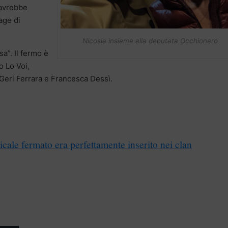
 avrebbe
rage di
Nicosia insieme alla deputata Occhionero
sa”. Il fermo è
o Lo Voi,
 Geri Ferrara e Francesca Dessì.
icale fermato era perfettamente inserito nei clan