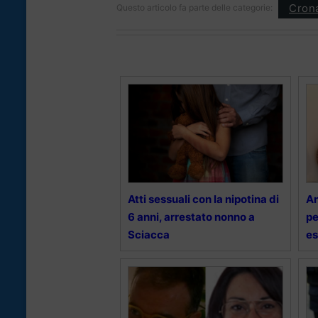
Cron
Questo articolo fa parte delle categorie:
Atti sessuali con la nipotina di
An
6 anni, arrestato nonno a
pe
Sciacca
es