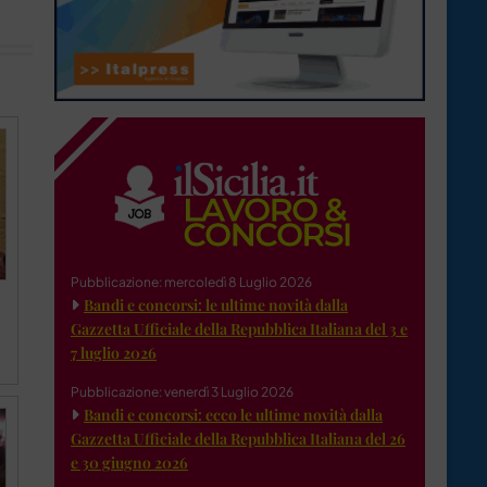
Pubblicazione: mercoledì 8 Luglio 2026
Bandi e concorsi: le ultime novità dalla
Gazzetta Ufficiale della Repubblica Italiana del 3 e
7 luglio 2026
Pubblicazione: venerdì 3 Luglio 2026
Bandi e concorsi: ecco le ultime novità dalla
Gazzetta Ufficiale della Repubblica Italiana del 26
e 30 giugno 2026