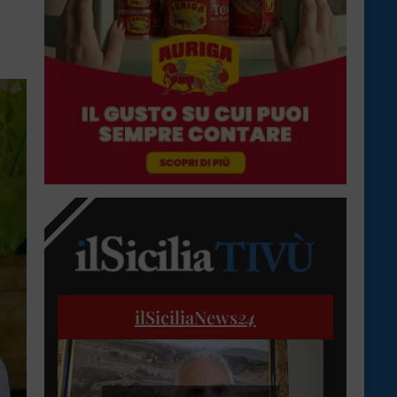
ilSiciliaNews
24