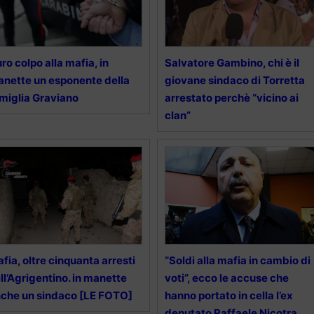
ro colpo alla mafia, in
Salvatore Gambino, chi è il
nette un esponente della
giovane sindaco di Torretta
miglia Graviano
arrestato perchè “vicino ai
clan”
fia, oltre cinquanta arresti
“Soldi alla mafia in cambio di
ll’Agrigentino. in manette
voti”, ecco le accuse che
che un sindaco [LE FOTO]
hanno portato in cella l’ex
deputato Raffaele Nicotra