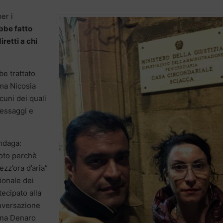
er i
bbe fatto
retti a chi
be trattato
 ma Nicosia
cuni dei quali
messaggi e
ndaga:
noto perchè
zz’ora d’aria”
ionale dei
tecipato alla
onversazione
ina Denaro