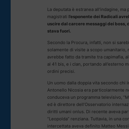
La deputata è estranea all’indagine, ma p
magistrati
l’esponente dei Radicali avre
uscire dal carcere messaggi dei boss, di
stava fuori.
Secondo la Procura, infatti, non si sareb
solamente di visite a scopo umanitario,
avrebbe fatto da tramite tra capimafia, al
al 41 bis, e i clan, portando all’esterno 
ordini precisi.
Un uomo dalla doppia vita secondo chi i
Antonello Nicosia era particolarmente 
conduceva un programma televisivo, “Me
ed è direttore dell’Osservatorio internaz
diritti umani onlus. Di recente aveva par
“Leopolda” renziana. Tuttavia, in una c
intercettata aveva definito Matteo Mess