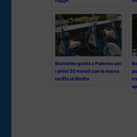
fugge
de
Biciclette gratis a Palermo per
Be
i primi 30 minuti con la nuova
pu
tariffa di BiciPa
tr
sp