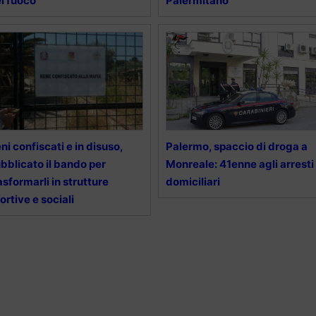
l fuoco
Palermitano
ni confiscati e in disuso,
Palermo, spaccio di droga a
bblicato il bando per
Monreale: 41enne agli arresti
asformarli in strutture
domiciliari
ortive e sociali