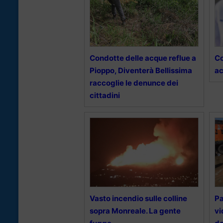
Condotte delle acque reflue a
Co
Pioppo, Diventerà Bellissima
ac
raccoglie le denunce dei
cittadini
Vasto incendio sulle colline
Pa
sopra Monreale. La gente
vi