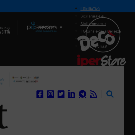
il SiciliaTivù
Siciliarurale.eu
Siciliammare.it
Il Network
Il Giornale della Bellezza
Siciliamedica.it
Sanitainsicilia.it