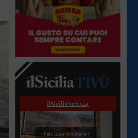
ilSiciliaNews
24
Fai clic per accettare i