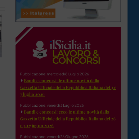
Pubblicazione: mercoledì 8 Luglio 2026
Bandi e concorsi: le ultime novità dalla
Gazzetta Ufficiale della Repubblica Italiana del 3 e
7 luglio 2026
Pubblicazione: venerdì 3 Luglio 2026
Bandi e concorsi: ecco le ultime novità dalla
Gazzetta Ufficiale della Repubblica Italiana del 26
e 30 giugno 2026
Pubblicazione: venerdì 26 Giugno 2026