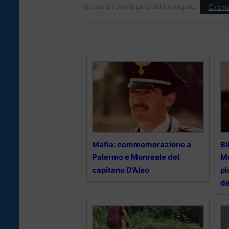
Cron
Questo articolo fa parte delle categorie:
Mafia: commemorazione a
Bl
Palermo e Monreale del
Mo
capitano D’Aleo
pl
de