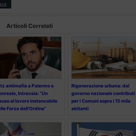
aca
Articoli Correlati
itz antimafia a Palermo e
Rigenerazione urbana: dal
nreale, Intravaia: “Un
governo nazionale contributi
auso al lavoro instancabile
per i Comuni sopra i 15 mila
lle Forze dell’Ordine”
abitanti