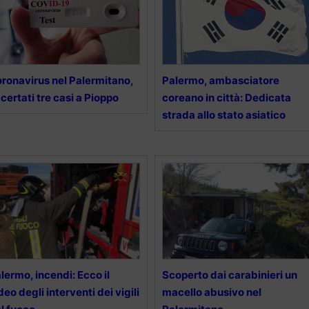
ronavirus nel Palermitano,
Palermo, ambasciatore
certati tre casi a Pioppo
coreano in città: Dedicata
strada allo stato asiatico
lermo, incendi: Ecco il
Scoperto dai carabinieri un
deo degli interventi dei vigili
macello abusivo nel