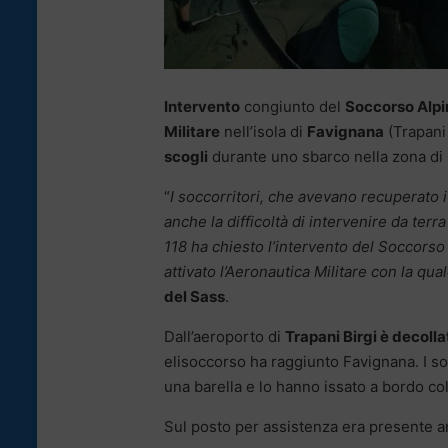
Intervento
congiunto del
Soccorso Alpin
Militare
nell’isola di
Favignana
(Trapani
scogli
durante uno sbarco nella zona di
“
I soccorritori, che avevano recuperato i
anche la difficoltà di intervenire da terr
118 ha chiesto l’intervento del Soccorso 
attivato l’Aeronautica Militare con la qu
del Sass
.
Dall’aeroporto di
Trapani Birgi è decolla
elisoccorso ha raggiunto Favignana. I soc
una barella e lo hanno issato a bordo col 
Sul posto per assistenza era presente 