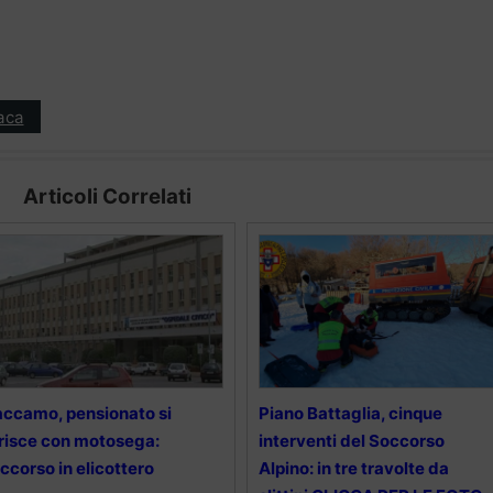
aca
Articoli Correlati
ccamo, pensionato si
Piano Battaglia, cinque
risce con motosega:
interventi del Soccorso
ccorso in elicottero
Alpino: in tre travolte da