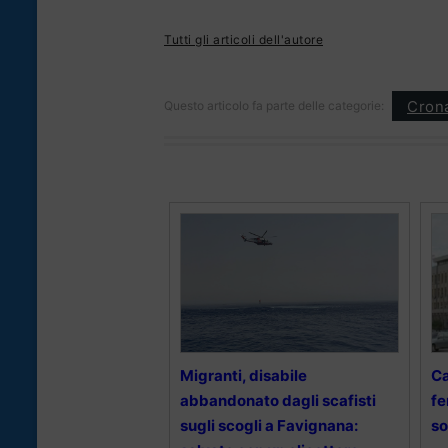
Tutti gli articoli dell'autore
Cron
Questo articolo fa parte delle categorie:
Migranti, disabile
Ca
abbandonato dagli scafisti
fe
sugli scogli a Favignana:
so