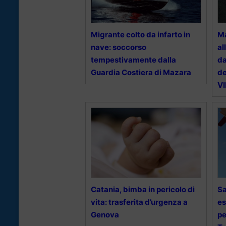
Migrante colto da infarto in
Ma
nave: soccorso
al
tempestivamente dalla
da
Guardia Costiera di Mazara
de
V
Catania, bimba in pericolo di
Sa
vita: trasferita d’urgenza a
es
Genova
pe