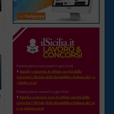
Pubblicazione: mercoledì 8 Luglio 2026
Bandi e concorsi: le ultime novità dalla
Gazzetta Ufficiale della Repubblica Italiana del 3 e
7 luglio 2026
Pubblicazione: venerdì 3 Luglio 2026
e
Bandi e concorsi: ecco le ultime novità dalla
Gazzetta Ufficiale della Repubblica Italiana del 26
e 30 giugno 2026