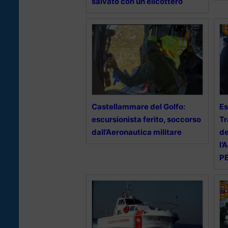
salvato con un elicottero
Castellammare del Golfo:
Es
escursionista ferito, soccorso
Tr
dall’Aeronautica militare
de
l’
P