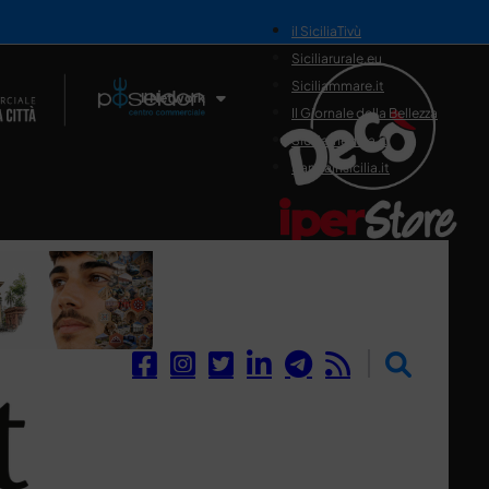
il SiciliaTivù
Siciliarurale.eu
Siciliammare.it
Il Network
Il Giornale della Bellezza
Siciliamedica.it
Sanitainsicilia.it