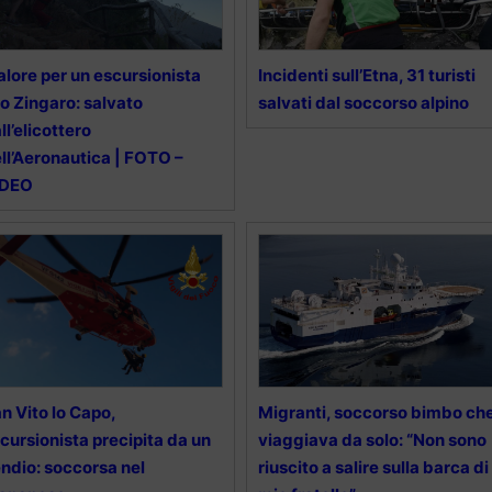
lore per un escursionista
Incidenti sull’Etna, 31 turisti
lo Zingaro: salvato
salvati dal soccorso alpino
ll’elicottero
ll’Aeronautica | FOTO –
IDEO
n Vito lo Capo,
Migranti, soccorso bimbo ch
cursionista precipita da un
viaggiava da solo: “Non sono
ndio: soccorsa nel
riuscito a salire sulla barca di