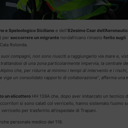
o e Speleologico Siciliano
e dell’
82esimo Csar dell’Aeronauti
) per
soccorrere un migrante
nordafricano rimasto
ferito sugli
 Cala Rotonda.
 suoi compagni, non sono riusciti a raggiungerlo via mare e, vis
a trattandosi di una zona particolarmente impervia, la centrale de
Alpino che, per ridurre al minimo i tempi di intervento e i rischi,
ale vige un consolidato rapporto di collaborazione
“, afferma una
to un elicottero
HH 139A che, dopo aver imbarcato un tecnico d
corritori si sono calati col verricello, hanno sistemato l’uomo s
verricello per trasferirlo all’ospedale di Trapani.
anche personale medico del 118.