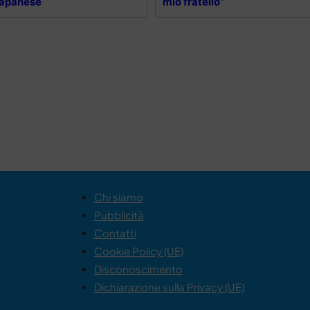
rapanese
mio fratello”
Chi siamo
Pubblicità
Contatti
Cookie Policy (UE)
Disconoscimento
Dichiarazione sulla Privacy (UE)