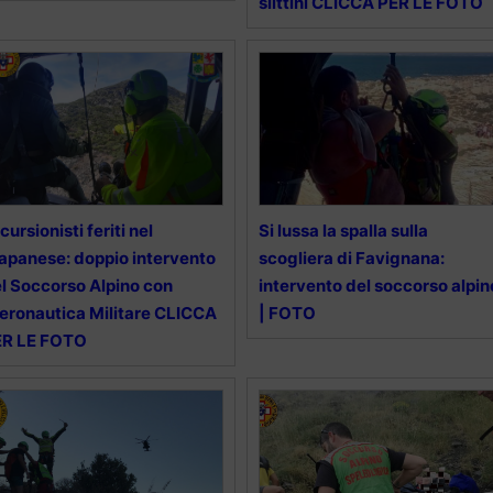
slittini CLICCA PER LE FOTO
cursionisti feriti nel
Si lussa la spalla sulla
apanese: doppio intervento
scogliera di Favignana:
l Soccorso Alpino con
intervento del soccorso alpin
Aeronautica Militare CLICCA
| FOTO
ER LE FOTO