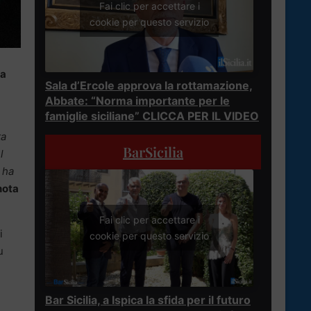
Fai clic per accettare i
cookie per questo servizio
ca
Sala d’Ercole approva la rottamazione,
Abbate: “Norma importante per le
famiglie siciliane” CLICCA PER IL VIDEO
ta
BarSicilia
l
 ha
nota
Fai clic per accettare i
i
cookie per questo servizio
u
Bar Sicilia, a Ispica la sfida per il futuro