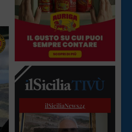
ilSiciliaNews
24