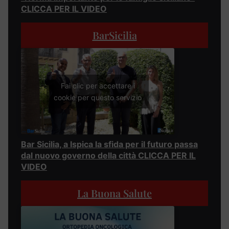
CLICCA PER IL VIDEO
BarSicilia
Fai clic per accettare i
cookie per questo servizio
Bar Sicilia, a Ispica la sfida per il futuro passa
dal nuovo governo della città CLICCA PER IL
VIDEO
La Buona Salute