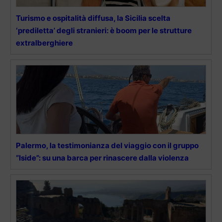
Turismo e ospitalità diffusa, la Sicilia scelta
‘prediletta’ degli stranieri: è boom per le strutture
extralberghiere
Palermo, la testimonianza del viaggio con il gruppo
“Iside”: su una barca per rinascere dalla violenza