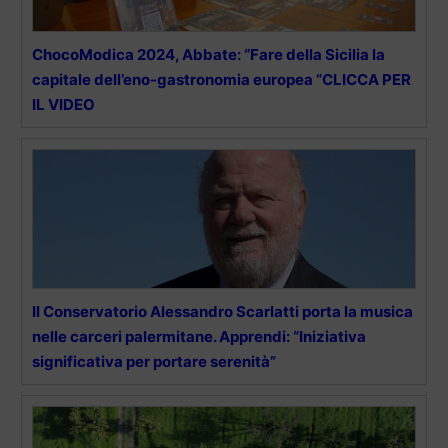
ChocoModica 2024, Abbate: “Fare della Sicilia la
capitale dell’eno-gastronomia europea “CLICCA PER
IL VIDEO
Il Conservatorio Alessandro Scarlatti porta la musica
nelle carceri palermitane. Apprendi: “Iniziativa
significativa per portare serenità”