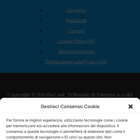
Chi siamo
Pubblicità
Contatti
Cookie Policy (UE)
Disconoscimento
Dichiarazione sulla Privacy (UE)
Copyright © ilSicilia | aut. Tribunale di Palermo n.11 del
29/09/2015
Gestisci Consenso Cookie
Editore: Mercurio Comunicazione Soc. Coop. A.R.L.
Per fornire le migliori esperienze, utilizziamo tecnologie come i cookie
per memorizzare e/o accedere alle informazioni del dispositivo. Il
Direttore Editoriale: Maurizio Scaglione
consenso a queste tecnologie ci permetterà di elaborare dati come il
comportamento di navigazione o ID unici su questo sito. Non