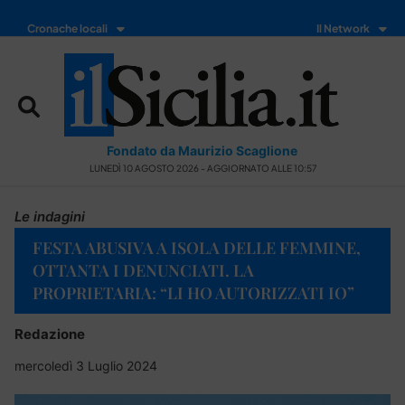
Cronache locali
Il Network
Fondato da Maurizio Scaglione
LUNEDÌ 10 AGOSTO 2026 - AGGIORNATO ALLE 10:57
Le indagini
FESTA ABUSIVA A ISOLA DELLE FEMMINE,
OTTANTA I DENUNCIATI. LA
PROPRIETARIA: “LI HO AUTORIZZATI IO”
Redazione
mercoledì 3 Luglio 2024