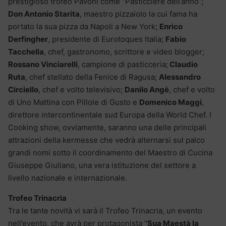
prestigioso trofeo Pavoni come “Pasticciere dell’anno”;
Don Antonio Starita
, maestro pizzaiolo la cui fama ha
portato la sua pizza da Napoli a New York;
Enrico
Derfingher
, presidente di Eurotoques Italia;
Fabio
Tacchella
, chef, gastronomo, scrittore e video blogger;
Rossano Vinciarelli
, campione di pasticceria;
Claudio
Ruta
, chef stellato della Fenice di Ragusa;
Alessandro
Circiello
, chef e volto televisivo;
Danilo Angè
, chef e volto
di Uno Mattina con Pillole di Gusto e
Domenico Maggi
,
direttore intercontinentale sud Europa della World Chef. I
Cooking show, ovviamente, saranno una delle principali
attrazioni della kermesse che vedrà alternarsi sul palco
grandi nomi sotto il coordinamento del Maestro di Cucina
Giuseppe Giuliano, una vera istituzione del settore a
livello nazionale e internazionale.
Trofeo Trinacria
Tra le tante novità vi sarà il Trofeo Trinacria, un evento
nell’evento, che avrà per protagonista “
Sua Maestà la