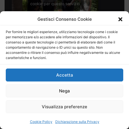
cookie per questo servizio
Gestisci Consenso Cookie
Bar Sicilia, a Ispica la sfida per il futuro passa
Per fornire le migliori esperienze, utilizziamo tecnologie come i cookie
dal nuovo governo della città CLICCA PER IL
per memorizzare e/o accedere alle informazioni del dispositivo. Il
VIDEO
consenso a queste tecnologie ci permetterà di elaborare dati come il
comportamento di navigazione o ID unici su questo sito. Non
acconsentire o ritirare il consenso può influire negativamente su alcune
La Buona Salute
caratteristiche e funzioni.
Accetta
Fai clic per accettare i
Nega
cookie per questo servizio
Visualizza preferenze
La Buona Salute 63° puntata: Ortopedia
Cookie Policy
Dichiarazione sulla Privacy
oncologica