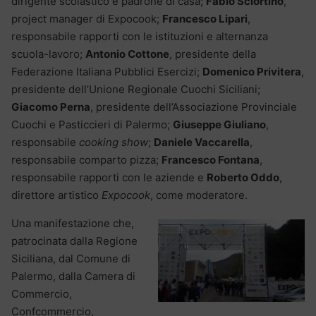
dirigente scolastico e padrone di casa;
Fabio Sciortino
,
project manager di Expocook;
Francesco Lipari
,
responsabile rapporti con le istituzioni e alternanza
scuola-lavoro;
Antonio Cottone
, presidente della
Federazione Italiana Pubblici Esercizi;
Domenico Privitera
,
presidente dell’Unione Regionale Cuochi Siciliani;
Giacomo Perna
, presidente dell’Associazione Provinciale
Cuochi e Pasticcieri di Palermo;
Giuseppe Giuliano
,
responsabile
cooking show
;
Daniele Vaccarella
,
responsabile comparto pizza;
Francesco Fontana
,
responsabile rapporti con le aziende e
Roberto Oddo
,
direttore artistico
Expocook
, come moderatore.
Una manifestazione che,
patrocinata dalla Regione
Siciliana, dal Comune di
Palermo, dalla Camera di
Commercio,
Confcommercio,