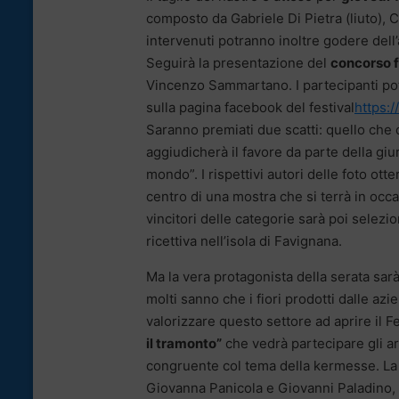
composto da Gabriele Di Pietra (liuto), C
intervenuti potranno inoltre godere dell’a
Seguirà la presentazione del
concorso f
Vincenzo Sammartano. I partecipanti pot
sulla pagina facebook del festival
https:
Saranno premiati due scatti: quello che o
aggiudicherà il favore da parte della giu
mondo”. I rispettivi autori delle foto ot
centro di una mostra che si terrà in occ
vincitori delle categorie sarà poi selezi
ricettiva nell’isola di Favignana.
Ma la vera protagonista della serata sarà 
molti sanno che i fiori prodotti dalle azi
valorizzare questo settore ad aprire il F
il tramonto”
che vedrà partecipare gli art
congruente col tema della kermesse. La 
Giovanna Panicola e Giovanni Paladino, p