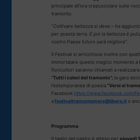
principale all’ora crepuscolare sulle ro
tramonto.
“
Coltivare bellezza si deve
– ha aggiunt
per questa terra. E poi la bellezza è puli
nostro Paese futuro sarà migliore
“.
Il Festival si arricchisce inoltre con qua
immortalare questo magico momento a 
floricultori saranno chiamati a realizza
“Tutti i colori del tramonto”;
la gara dolc
l’estemporanea di poesia
“Versi al tram
Facebook
https://www.facebook.com/F
a
festivaltramontomars@libero.it
o anc
Programma
Il taglio del nastro è atteso per
giovedì 1