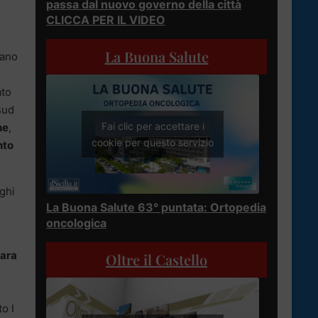
passa dal nuovo governo della città
CLICCA PER IL VIDEO
La Buona Salute
iano
ato
sud
Fai clic per accettare i
he
,
cookie per questo servizio
to
oghi
La Buona Salute 63° puntata: Ortopedia
oncologica
iara
Oltre il Castello
o I