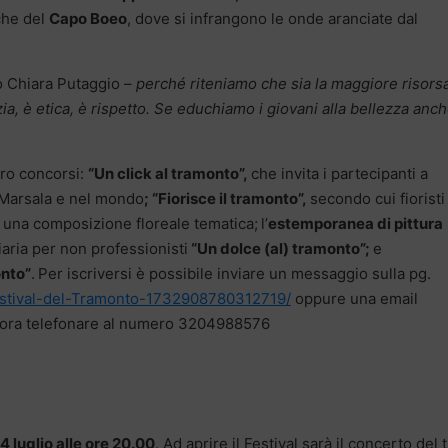
cche del
Capo Boeo
, dove si infrangono le onde aranciate dal
o Chiara Putaggio –
perché riteniamo che sia la maggiore risors
zia, è etica, è rispetto. Se educhiamo i giovani alla bellezza anch
ttro concorsi:
“Un click al tramonto”,
che invita i partecipanti a
Marsala e nel mondo
; “Fiorisce il tramonto”,
secondo cui fioristi
re una composizione floreale tematica;
l’
estemporanea di pittura
iaria per non professionisti
“Un dolce (al) tramonto”;
e
onto”
.
Per iscriversi è possibile inviare un messaggio sulla pg.
estival-del-Tramonto-1732908780312719/
oppure una email
ora telefonare al numero 3204988576
4 luglio alle ore 20.00
. Ad aprire il Festival sarà il concerto del t