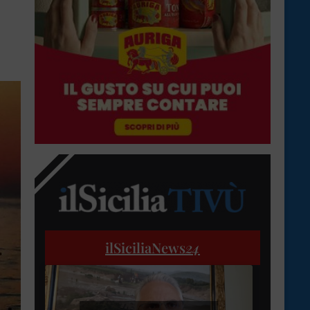
ilSiciliaNews
24