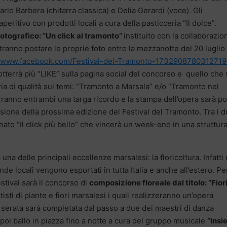
arlo Barbera (chitarra classica) e Delia Gerardi (voce). Gli
peritivo con prodotti locali a cura della pasticceria “Il dolce”.
otografico: “Un click al tramonto”
instituito con la collaborazio
ranno postare le proprie foto entro la mezzanotte del 20 luglio
//www.facebook.com/Festival-del-Tramonto-1732908780312719
tterrà più “LIKE” sulla pagina social del concorso e quello che 
ria di qualità sui temi: “Tramonto a Marsala” e/o “Tramonto nel
terranno entrambi una targa ricordo e la stampa dell’opera sarà poi
asione della prossima edizione del Festival del Tramonto. Tra i 
onato “Il click più bello” che vincerà un week-end in una struttur
una delle principali eccellenze marsalesi: la floricoltura. Infatti
ende locali vengono esportati in tutta Italia e anche all’estero. Pe
estival sarà il concorso di
composizione floreale dal titolo: “Fior
isti di piante e fiori marsalesi i quali realizzeranno un’opera
serata sarà completata dal passo a due dei maestri di danza
oi ballo in piazza fino a notte a cura del gruppo musicale
“Ins