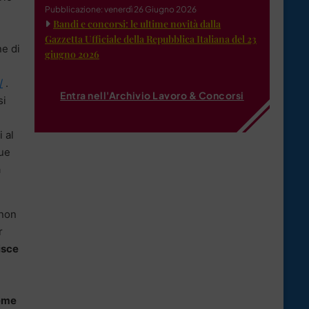
Pubblicazione: venerdì 26 Giugno 2026
Bandi e concorsi: le ultime novità dalla
Gazzetta Ufficiale della Repubblica Italiana del 23
ne di
giugno 2026
/
.
Entra nell'Archivio Lavoro & Concorsi
si
 al
due
a
 non
r
isce
ieme