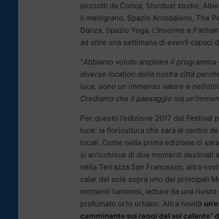
picciotti da Conca, Sturdust studio, Albe
il melograno, Spazio Arcobaleno, The 
Danza, Spazio Yoga, L’Insonne e Pachama
ad oltre una settimana di eventi capaci di a
“
Abbiamo voluto ampliare il programma
diverse location della nostra città perché
luce, sono un immenso valore e nell’ottic
Crediamo che il paesaggio sia un’immens
Per questo l’edizione 2017 del Festival p
luce: la floricultura che sarà al centro 
locali. Come nella prima edizione ci sarà
si arricchisce di due momenti destinati ai
nella Terrazza San Francesco, altra novi
calar del sole sopra uno dei principali M
momenti luminosi, letture da una rivista
profumato orto urbano. Altra novità
un’
camminante sui raggi del sol calante” d