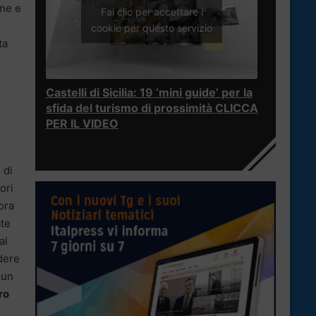
one e
Fai clic per accettare i
cookie per questo servizio
ta
Castelli di Sicilia: 19 ‘mini guide’ per la
sfida del turismo di prossimità CLICCA
PER IL VIDEO
 di
ori
ora
ate
al
idere
 un
ro