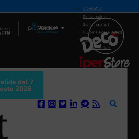
il SiciliaTivù
Siciliarurale.eu
Siciliammare.it
Il Network
Il Giornale della Bellezza
Siciliamedica.it
Sanitainsicilia.it