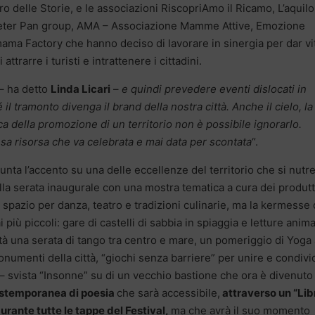
ro delle Storie, e le associazioni RiscopriAmo il Ricamo, L’aquil
Peter Pan group, AMA – Associazione Mamme Attive, Emozione
ma Factory che hanno deciso di lavorare in sinergia per dar vi
ttrarre i turisti e intrattenere i cittadini.
– ha detto
Linda Licari
–
e quindi prevedere eventi dislocati in
 il tramonto divenga il brand della nostra città. Anche il cielo, la
a della promozione di un territorio non è possibile ignorarlo.
a risorsa che va celebrata e mai data per scontata
“.
unta l’accento su una delle eccellenze del territorio che si nutre
della serata inaugurale con una mostra tematica a cura dei produtt
 spazio per danza, teatro e tradizioni culinarie, ma la kermesse 
 più piccoli: gare di castelli di sabbia in spiaggia e letture anim
tà una serata di tango tra centro e mare, un pomeriggio di Yoga 
onumenti della città, “giochi senza barriere” per unire e condiv
 – svista “Insonne” su di un vecchio bastione che ora è divenuto
estemporanea di poesia
che sarà accessibile,
attraverso un “Lib
urante tutte le tappe del Festival,
ma che avrà il suo momento