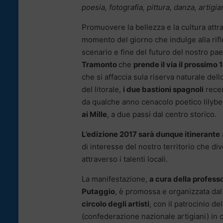
poesia, fotografia, pittura, danza, artigia
Promuovere la bellezza e la cultura attra
momento del giorno che indulge alla rifles
scenario e fine del futuro del nostro pae
Tramonto
che
prende il via il prossimo 1
che si affaccia sula riserva naturale del
del litorale,
i due bastioni spagnoli
recen
da qualche anno cenacolo poetico lilyb
ai Mille
, a due passi dal centro storico.
L’edizione 2017 sarà dunque itinerante
di interesse del nostro territorio che di
attraverso i talenti locali.
La manifestazione,
a cura della profess
Putaggio
, è promossa e organizzata da
circolo degli artisti
, con il patrocinio 
(confederazione nazionale artigiani) in 