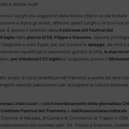
nato e delizie locali
verso i luoghi più suggestivi della nostra città in un particolare
sione e ispira gli artisti, affinché questi luoghi e la loro luce s
se. È questo il leitmotiv della
II edizione del Festival del
4 luglio
dalla
piazza di SS. Filippo e Giacomo
, balcone privilegi
lo Stagnone e sulle Egadi, per poi toccare le
spiagge
, da nord a 
temente riqualificati in panoramici giardini di città,
le due rocc
etano,
per chiudersi il 23 luglio
sul lungomare presso il
Monumen
allo scopo di unire la bellezza del tramonto a quella dei tanti lu
vengono speciali palcoscenici per accogliere la cultura declinata
oressa Linda Licari
e
con il coordinamento della giornalista Ch
l
Comitato Festival del Tramonto
e
dall’Associazione culturale
del Comune di Marsala, di Camera di Commercio di Trapani e CNA
collaborazione con comitato parr. SS. Filippo e Giacomo, Comitat