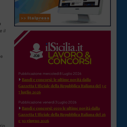
a
e il
 e
Pubblicazione: mercoledì 8 Luglio 2026
Bandi e concorsi: le ultime novità dalla
Gazzetta Ufficiale della Repubblica Italiana del 3 e
7 luglio 2026
Pubblicazione: venerdì 3 Luglio 2026
Bandi e concorsi: ecco le ultime novità dalla
Gazzetta Ufficiale della Repubblica Italiana del 26
e 30 giugno 2026
rio