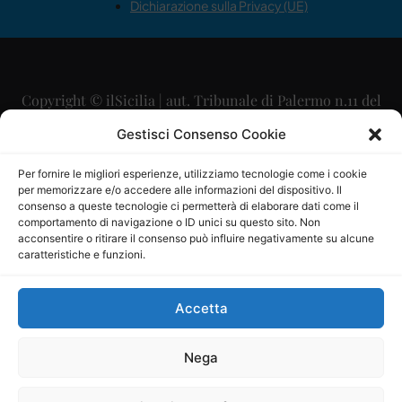
Dichiarazione sulla Privacy (UE)
Copyright © ilSicilia | aut. Tribunale di Palermo n.11 del
29/09/2015
Gestisci Consenso Cookie
Editore: Mercurio Comunicazione Soc. Coop. A.R.L.
Per fornire le migliori esperienze, utilizziamo tecnologie come i cookie
per memorizzare e/o accedere alle informazioni del dispositivo. Il
Direttore Editoriale: Maurizio Scaglione
consenso a queste tecnologie ci permetterà di elaborare dati come il
comportamento di navigazione o ID unici su questo sito. Non
Direttore Responsabile: Maria Calabrese
acconsentire o ritirare il consenso può influire negativamente su alcune
caratteristiche e funzioni.
p.zza Sant’Oliva, 9 – 90141 – Palermo – 091335557
P.IVA: 06334930820
Accetta
Mercurio Comunicazione Società Cooperativa a r.l. è
iscritta al Registro degli Operatori di Comunicazione al
Nega
numero 26988