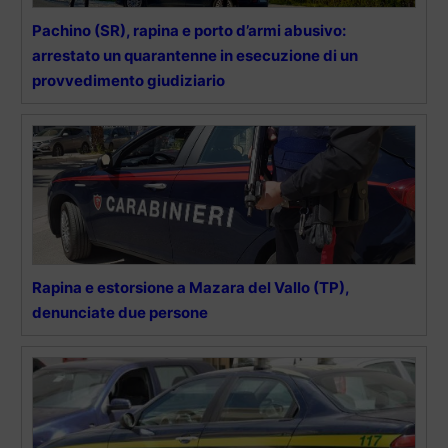
Pachino (SR), rapina e porto d’armi abusivo:
arrestato un quarantenne in esecuzione di un
provvedimento giudiziario
Rapina e estorsione a Mazara del Vallo (TP),
denunciate due persone