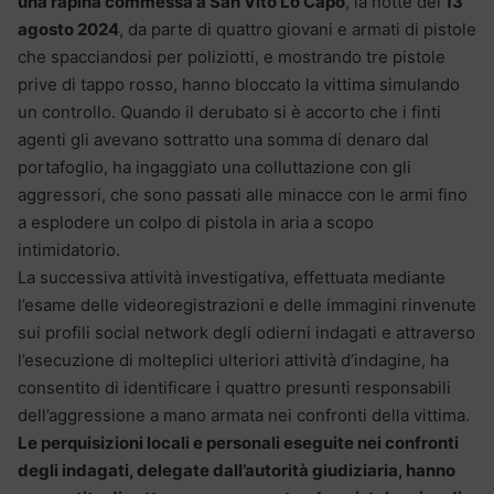
una rapina commessa a San Vito Lo Capo
, la notte del
13
agosto 2024
, da parte di quattro giovani e armati di pistole
che spacciandosi per poliziotti, e mostrando tre pistole
prive di tappo rosso, hanno bloccato la vittima simulando
un controllo. Quando il derubato si è accorto che i finti
agenti gli avevano sottratto una somma di denaro dal
portafoglio, ha ingaggiato una colluttazione con gli
aggressori, che sono passati alle minacce con le armi fino
a esplodere un colpo di pistola in aria a scopo
intimidatorio.
La successiva attività investigativa, effettuata mediante
l’esame delle videoregistrazioni e delle immagini rinvenute
sui profili social network degli odierni indagati e attraverso
l’esecuzione di molteplici ulteriori attività d’indagine, ha
consentito di identificare i quattro presunti responsabili
dell’aggressione a mano armata nei confronti della vittima.
Le perquisizioni locali e personali eseguite nei confronti
degli indagati, delegate dall’autorità giudiziaria, hanno