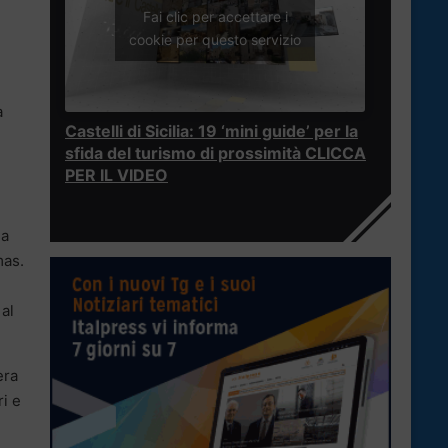
Fai clic per accettare i
cookie per questo servizio
a
Castelli di Sicilia: 19 ‘mini guide’ per la
sfida del turismo di prossimità CLICCA
PER IL VIDEO
ia
mas.
 al
era
i e