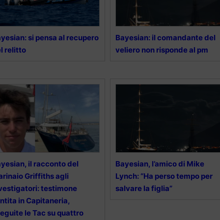
yesian: si pensa al recupero
Bayesian: il comandante del
l relitto
veliero non risponde al pm
yesian, il racconto del
Bayesian, l’amico di Mike
rinaio Griffiths agli
Lynch: “Ha perso tempo per
vestigatori: testimone
salvare la figlia”
ntita in Capitaneria,
eguite le Tac su quattro