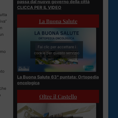
passa dal nuovo governo della città
CLICCA PER IL VIDEO
utta
La Buona Salute
iva”
on
 un
Fai clic per accettare i
ermo
cookie per questo servizio
nto
La Buona Salute 63° puntata: Ortopedia
oncologica
 che
o
Oltre il Castello