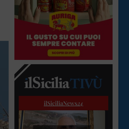
ilSiciliaNews
24