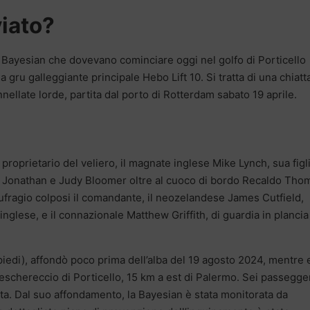
viato?
el Bayesian che dovevano cominciare oggi nel golfo di Porticello
 gru galleggiante principale Hebo Lift 10. Si tratta di una chiatt
ellate lorde, partita dal porto di Rotterdam sabato 19 aprile.
proprietario del veliero, il magnate inglese Mike Lynch, sua figl
, Jonathan e Judy Bloomer oltre al cuoco di bordo Recaldo Tho
ufragio colposi il comandante, il neozelandese James Cutfield,
inglese, e il connazionale Matthew Griffith, di guardia in plancia
 piedi), affondò poco prima dell’alba del 19 agosto 2024, mentre 
eschereccio di Porticello, 15 km a est di Palermo. Sei passegger
ta. Dal suo affondamento, la Bayesian è stata monitorata da