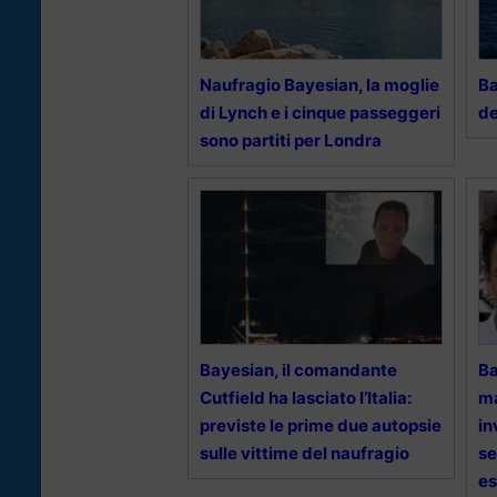
Naufragio Bayesian, la moglie
Ba
di Lynch e i cinque passeggeri
de
sono partiti per Londra
Bayesian, il comandante
Ba
Cutfield ha lasciato l’Italia:
ma
previste le prime due autopsie
in
sulle vittime del naufragio
se
es