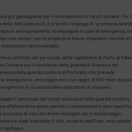
una gru galleggiante per il sollevamento di carichi pesanti. Per t
 delle ditte esecutrici, è previsto l’impiego in “prontezza operat
 dotazioni antinquinamento da impiegare in caso di emergenza, c
iato con sensori per la scoperta di tracce inquinanti, nonché di
o sottomarino telecomandato.
ntinuo controllo del personale della Capitaneria di Porto di Pal
ia Costiera con il contributo della guardia di finanza e dei
a emessa dalla guardia costiera di Porticello che prevede
time (navigazione, ancoraggio etc.) nel raggio di 650 metri dal pu
 svolgimento in sicurezza delle operazioni di recupero.
iegato il personale dei nuclei subacquei della guardia costiera,
’Arpa effettueranno anche periodici campionamenti dello specchi
la sicurezza di volo del drone impiegato per il monitoraggio
tiera è stato interdetto il volo, da parte dell’Enac, nello spazio
l naufragio.