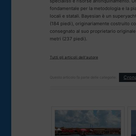
specialisti e risorse antinquinamento. U
fondamentale per la metodologia e la pia
locali e statali. Bayesian è un superyac
(184 piedi), originariamente costruito con
consegnato al suo proprietario originale
metri (237 piedi).
Tutti gli articoli dell'autore
Cron
Questo articolo fa parte delle categorie: