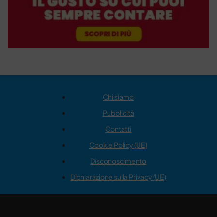
Chi siamo
Pubblicità
Contatti
Cookie Policy (UE)
Disconoscimento
Dichiarazione sulla Privacy (UE)