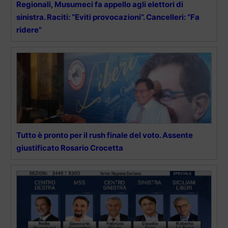
Regionali, Musumeci fa appello agli elettori di
sinistra. Raciti: “Eviti provocazioni”. Cancelleri: “Fa
ridere”
Tutto è pronto per il rush finale del voto. Assente
giustificato Rosario Crocetta