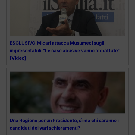
ESCLUSIVO. Micari attacca Musumeci sugli
impresentabili. “Le case abusive vanno abbattute”
[Video]
Una Regione per un Presidente, sì ma chi saranno i
candidati dei vari schieramenti?