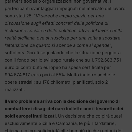
partners sociali o organizzazioni non governative. I
partecipanti svantaggiati impegnati nel mercato del lavoro
sono stati 25. “
Vi sarebbe ampio spazio per una
discussione sugli effetti concreti delle politiche di
inclusione sociale e delle politiche attive del lavoro nella
realtà siciliana, ove si riuscisse per una volta a spostare
l’attenzione da quanto si spende a come si spende
“,
sottolinea Garufi segnalando che la situazione peggiora
con il fondo per lo sviluppo rurale che su 1. 792.683.751
euro di contributo europeo ha spesa certificata per
994.674.817 euro pari al 55%. Molto indietro anche le
opere stradali: su 178 chilometri pianificati, solo 21
realizzati.
Il vero problema arriva con la decisione del governo di
combattere i disagi del caro bollette con il tesoretto dei
soldi europei inutilizzati
. Un decisione che colpirà quasi
esclusivamente Sicilia e Campania, le più ritardatarie,
chiamate a fare solidarietà alle ben più ricche regioni del