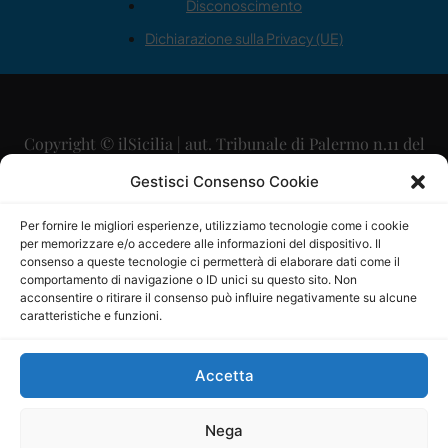
Disconoscimento
Dichiarazione sulla Privacy (UE)
Copyright © ilSicilia | aut. Tribunale di Palermo n.11 del
29/09/2015
Gestisci Consenso Cookie
Editore: Mercurio Comunicazione Soc. Coop. A.R.L.
Per fornire le migliori esperienze, utilizziamo tecnologie come i cookie
per memorizzare e/o accedere alle informazioni del dispositivo. Il
Direttore Editoriale: Maurizio Scaglione
consenso a queste tecnologie ci permetterà di elaborare dati come il
comportamento di navigazione o ID unici su questo sito. Non
Direttore Responsabile: Maria Calabrese
acconsentire o ritirare il consenso può influire negativamente su alcune
caratteristiche e funzioni.
p.zza Sant’Oliva, 9 – 90141 – Palermo – 091335557
P.IVA: 06334930820
Accetta
Mercurio Comunicazione Società Cooperativa a r.l. è
iscritta al Registro degli Operatori di Comunicazione al
Nega