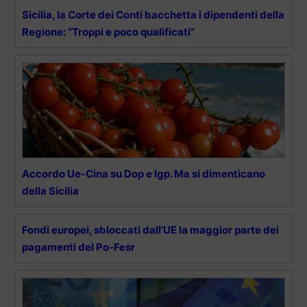
Sicilia, la Corte dei Conti bacchetta i dipendenti della
Regione: “Troppi e poco qualificati”
Accordo Ue-Cina su Dop e Igp. Ma si dimenticano
della Sicilia
Fondi europei, sbloccati dall’UE la maggior parte dei
pagamenti del Po-Fesr