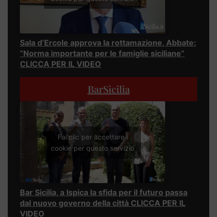
Sala d’Ercole approva la rottamazione, Abbate:
“Norma importante per le famiglie siciliane”
CLICCA PER IL VIDEO
BarSicilia
Fai clic per accettare i
cookie per questo servizio
Bar Sicilia, a Ispica la sfida per il futuro passa
dal nuovo governo della città CLICCA PER IL
VIDEO