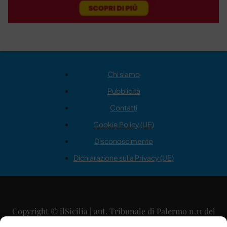
Chi siamo
Pubblicità
Contatti
Cookie Policy (UE)
Disconoscimento
Dichiarazione sulla Privacy (UE)
Copyright © ilSicilia | aut. Tribunale di Palermo n.11 del
29/09/2015