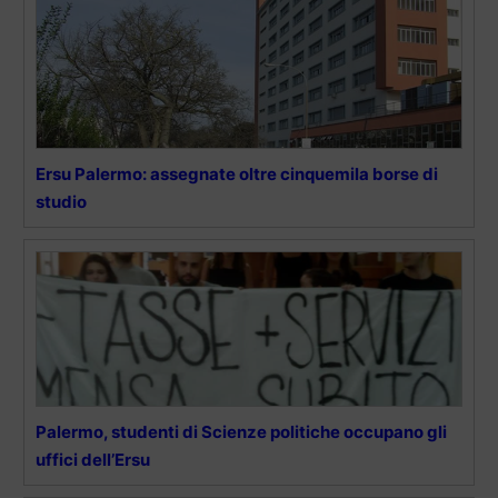
Ersu Palermo: assegnate oltre cinquemila borse di
studio
Palermo, studenti di Scienze politiche occupano gli
uffici dell’Ersu