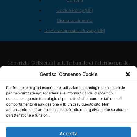
Contatti
Cookie Policy (UE)
Disconoscimento
Dichiarazione sulla Privacy (UE)
Copyright © ilSicilia | aut. Tribunale di Palermo n.11 del
29/09/2015
Gestisci Consenso Cookie
Editore: Mercurio Comunicazione Soc. Coop. A.R.L.
Per fornire le migliori esperienze, utilizziamo tecnologie come i cookie
per memorizzare e/o accedere alle informazioni del dispositivo. Il
Direttore Editoriale: Maurizio Scaglione
consenso a queste tecnologie ci permetterà di elaborare dati come il
comportamento di navigazione o ID unici su questo sito. Non
Direttore Responsabile: Maria Calabrese
acconsentire o ritirare il consenso può influire negativamente su alcune
caratteristiche e funzioni.
p.zza Sant’Oliva, 9 – 90141 – Palermo – 091335557
P.IVA: 06334930820
Accetta