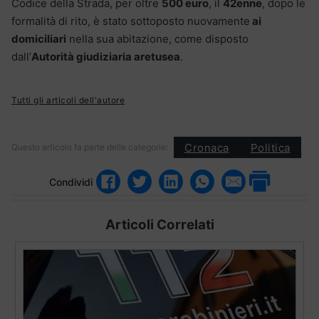
Codice della Strada, per oltre
500 euro
, il
42enne
, dopo le
formalità di rito, è stato sottoposto nuovamente
ai
domiciliari
nella sua abitazione, come disposto
dall’
Autorità giudiziaria aretusea
.
Tutti gli articoli dell'autore
Cronaca
Politica
Questo articolo fa parte delle categorie:
Condividi
Articoli Correlati