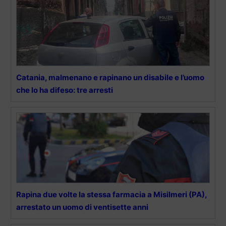
Catania, malmenano e rapinano un disabile e l’uomo
che lo ha difeso: tre arresti
Rapina due volte la stessa farmacia a Misilmeri (PA),
arrestato un uomo di ventisette anni