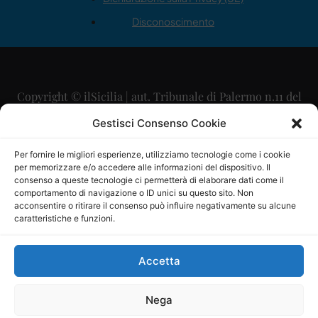
Disconoscimento
Copyright © ilSicilia | aut. Tribunale di Palermo n.11 del
29/09/2015
Gestisci Consenso Cookie
Editore: Mercurio Comunicazione Soc. Coop. A.R.L.
Per fornire le migliori esperienze, utilizziamo tecnologie come i cookie
per memorizzare e/o accedere alle informazioni del dispositivo. Il
Direttore Editoriale: Maurizio Scaglione
consenso a queste tecnologie ci permetterà di elaborare dati come il
comportamento di navigazione o ID unici su questo sito. Non
Direttore Responsabile: Maria Calabrese
acconsentire o ritirare il consenso può influire negativamente su alcune
caratteristiche e funzioni.
p.zza Sant’Oliva, 9 – 90141 – Palermo – 091335557
P.IVA: 06334930820
Accetta
Mercurio Comunicazione Società Cooperativa a r.l. è
iscritta al Registro degli Operatori di Comunicazione al
Nega
numero 26988