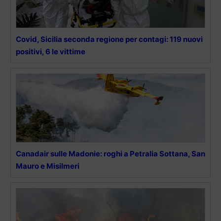
Covid, Sicilia seconda regione per contagi: 119 nuovi
positivi, 6 le vittime
Canadair sulle Madonie: roghi a Petralia Sottana, San
Mauro e Misilmeri