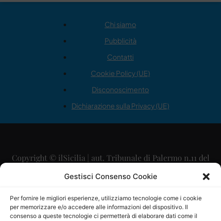
Chi siamo
Pubblicità
Contatti
Cookie Policy (UE)
Disconoscimento
Dichiarazione sulla Privacy (UE)
Copyright © ilSicilia | aut. Tribunale di Palermo n.11 del
29/09/2015
Gestisci Consenso Cookie
Editore: Mercurio Comunicazione Soc. Coop. A.R.L.
Per fornire le migliori esperienze, utilizziamo tecnologie come i cookie
per memorizzare e/o accedere alle informazioni del dispositivo. Il
Direttore Editoriale: Maurizio Scaglione
consenso a queste tecnologie ci permetterà di elaborare dati come il