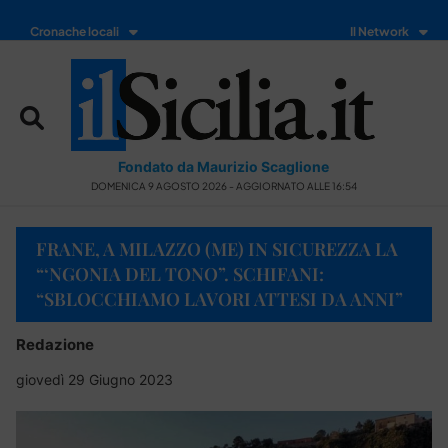
Cronache locali
Il Network
Fondato da Maurizio Scaglione
DOMENICA 9 AGOSTO 2026 - AGGIORNATO ALLE 16:54
FRANE, A MILAZZO (ME) IN SICUREZZA LA
“‘NGONIA DEL TONO”. SCHIFANI:
“SBLOCCHIAMO LAVORI ATTESI DA ANNI”
Redazione
giovedì 29 Giugno 2023