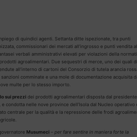
mpiego di quindici agenti. Settanta ditte ispezionate, tra punti
izzata, commissionari dei mercati all’ingrosso e punti vendita a
antasei verbali amministrativi elevati per violazioni della normat
ei prodotti agroalimentari. Due sequestri di merce, uno dei quali d
ndute all’interno di cartoni del Consorzio di tutela arancia ross
 di sanzioni comminate e una mole di documentazione acquisita d
ove multe per lo stesso importo.
lo sui prezzi
dei prodotti agroalimentari disposta dal presidente
 e condotta nelle nove province dell’Isola dal Nucleo operativo 
ato centrale per la qualità e la repressione delle frodi agroalime
gricole.
l governatore
Musumeci
–
per fare sentire in maniera forte la