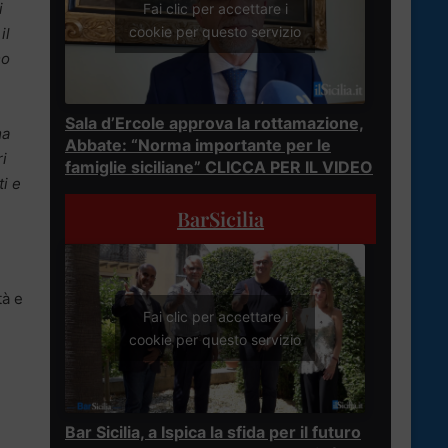
i
Fai clic per accettare i
cookie per questo servizio
il
mo
Sala d’Ercole approva la rottamazione,
ma
Abbate: “Norma importante per le
ri
famiglie siciliane” CLICCA PER IL VIDEO
ti e
BarSicilia
tà e
Fai clic per accettare i
cookie per questo servizio
Bar Sicilia, a Ispica la sfida per il futuro