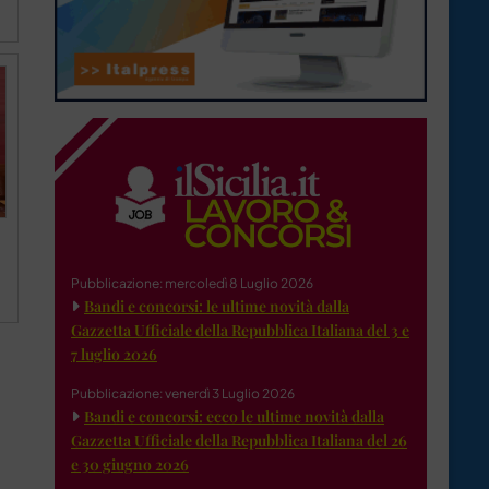
Pubblicazione: mercoledì 8 Luglio 2026
Bandi e concorsi: le ultime novità dalla
Gazzetta Ufficiale della Repubblica Italiana del 3 e
7 luglio 2026
Pubblicazione: venerdì 3 Luglio 2026
Bandi e concorsi: ecco le ultime novità dalla
Gazzetta Ufficiale della Repubblica Italiana del 26
e 30 giugno 2026