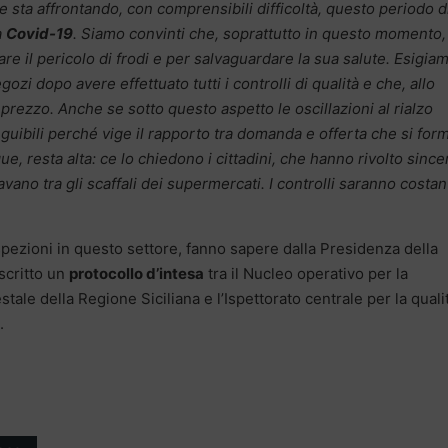
he sta affrontando, con comprensibili difficoltà, questo periodo d
a
Covid-19
. Siamo convinti che, soprattutto in questo momento, 
e il pericolo di frodi e per salvaguardare la sua salute. Esigia
egozi dopo avere effettuato tutti i controlli di qualità e che, allo
prezzo. Anche se sotto questo aspetto le oscillazioni al rialzo
uibili perché vige il rapporto tra domanda e offerta che si for
e, resta alta: ce lo chiedono i cittadini, che hanno rivolto since
ano tra gli scaffali dei supermercati. I controlli saranno costan
ispezioni in questo settore, fanno sapere dalla Presidenza della
scritto un
protocollo d’intesa
tra il Nucleo operativo per la
ale della Regione Siciliana e l’Ispettorato centrale per la quali
.