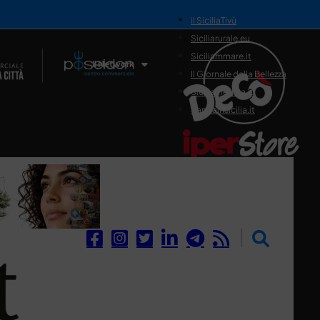
il SiciliaTivù
Siciliarurale.eu
Siciliammare.it
Il Network
Il Giornale della Bellezza
Siciliamedica.it
Sanitainsicilia.it