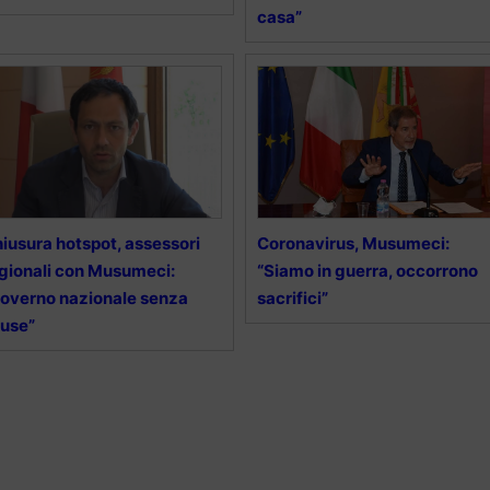
casa”
iusura hotspot, assessori
Coronavirus, Musumeci:
gionali con Musumeci:
“Siamo in guerra, occorrono
overno nazionale senza
sacrifici”
use”