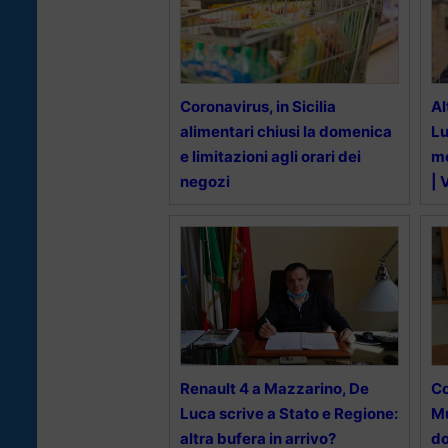
Coronavirus, in Sicilia
Al
alimentari chiusi la domenica
Lu
e limitazioni agli orari dei
me
negozi
| 
Renault 4 a Mazzarino, De
Co
Luca scrive a Stato e Regione:
Mu
altra bufera in arrivo?
do