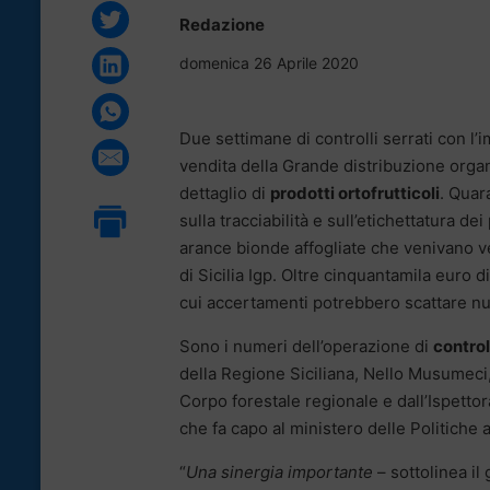
Redazione
domenica 26 Aprile 2020
Due settimane di controlli serrati con l’i
vendita della Grande distribuzione organ
dettaglio di
prodotti ortofrutticoli
. Quar
sulla tracciabilità e sull’etichettatura d
arance bionde affogliate che venivano ve
di Sicilia Igp. Oltre cinquantamila euro
cui accertamenti potrebbero scattare nu
Sono i numeri dell’operazione di
control
della Regione Siciliana, Nello Musumeci,
Corpo forestale regionale e dall’Ispettor
che fa capo al ministero delle Politiche a
“
Una sinergia importante
– sottolinea i