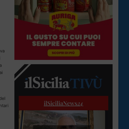
l
iva
i
a
ai
del
ilSiciliaNews
24
ntari