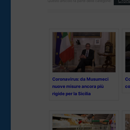
Cron
Questo articolo fa parte delle categorie:
Coronavirus: da Musumeci
Co
nuove misure ancora più
co
rigide per la Sicilia