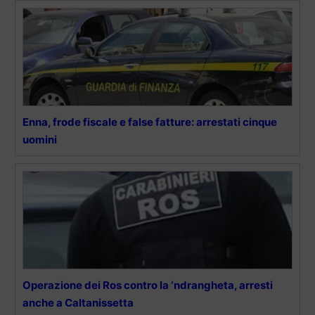
Enna, frode fiscale e false fatture: arrestati cinque
uomini
Operazione dei Ros contro la ‘ndrangheta, arresti
anche a Caltanissetta