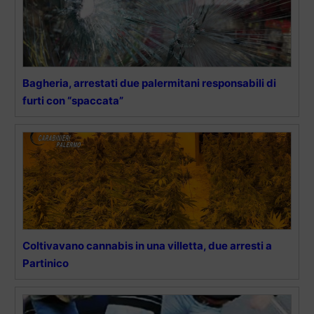
Bagheria, arrestati due palermitani responsabili di
furti con “spaccata”
Coltivavano cannabis in una villetta, due arresti a
Partinico