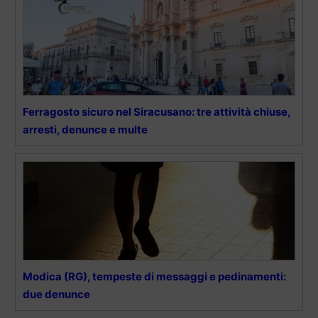
Ferragosto sicuro nel Siracusano: tre attività chiuse,
arresti, denunce e multe
Modica (RG), tempeste di messaggi e pedinamenti:
due denunce