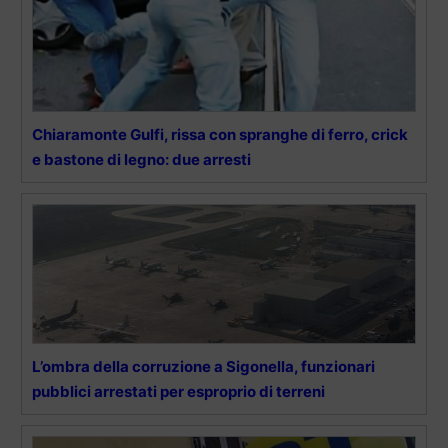
Chiaramonte Gulfi, rissa con spranghe di ferro, crick
e bastone di legno: due arresti
L’ombra della corruzione a Sigonella, funzionari
pubblici arrestati per esproprio di terreni