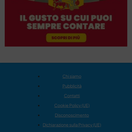
Chi siamo
Pubblicità
Contatti
Cookie Policy (UE)
Disconoscimento
Dichiarazione sulla Privacy (UE)