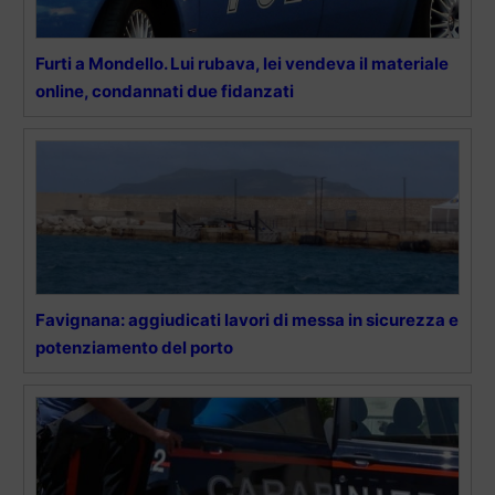
Furti a Mondello. Lui rubava, lei vendeva il materiale
online, condannati due fidanzati
Favignana: aggiudicati lavori di messa in sicurezza e
potenziamento del porto