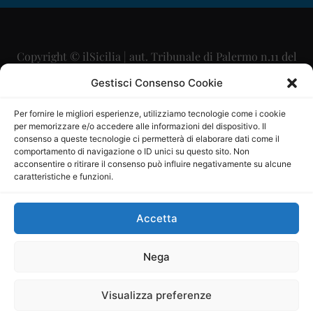
Copyright © ilSicilia | aut. Tribunale di Palermo n.11 del
29/09/2015
Gestisci Consenso Cookie
Editore: Mercurio Comunicazione Soc. Coop. A.R.L.
Per fornire le migliori esperienze, utilizziamo tecnologie come i cookie
per memorizzare e/o accedere alle informazioni del dispositivo. Il
Direttore Editoriale: Maurizio Scaglione
consenso a queste tecnologie ci permetterà di elaborare dati come il
comportamento di navigazione o ID unici su questo sito. Non
Direttore Responsabile: Maria Calabrese
acconsentire o ritirare il consenso può influire negativamente su alcune
caratteristiche e funzioni.
p.zza Sant’Oliva, 9 – 90141 – Palermo – 091335557
P.IVA: 06334930820
Accetta
Mercurio Comunicazione Società Cooperativa a r.l. è
iscritta al Registro degli Operatori di Comunicazione al
Nega
numero 26988
Visualizza preferenze
Sito gestito da
La Digitale srl
–
info@ladigitale.it