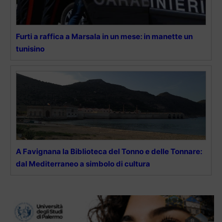
Furti a raffica a Marsala in un mese: in manette un
tunisino
A Favignana la Biblioteca del Tonno e delle Tonnare:
dal Mediterraneo a simbolo di cultura