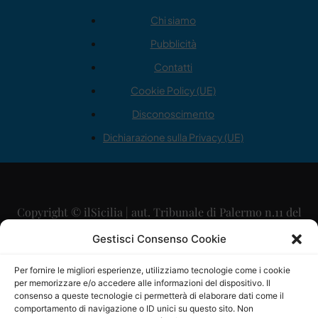
Chi siamo
Pubblicità
Contatti
Cookie Policy (UE)
Disconoscimento
Dichiarazione sulla Privacy (UE)
Copyright © ilSicilia | aut. Tribunale di Palermo n.11 del
29/09/2015
Gestisci Consenso Cookie
Editore: Mercurio Comunicazione Soc. Coop. A.R.L.
Per fornire le migliori esperienze, utilizziamo tecnologie come i cookie
per memorizzare e/o accedere alle informazioni del dispositivo. Il
Direttore Editoriale: Maurizio Scaglione
consenso a queste tecnologie ci permetterà di elaborare dati come il
comportamento di navigazione o ID unici su questo sito. Non