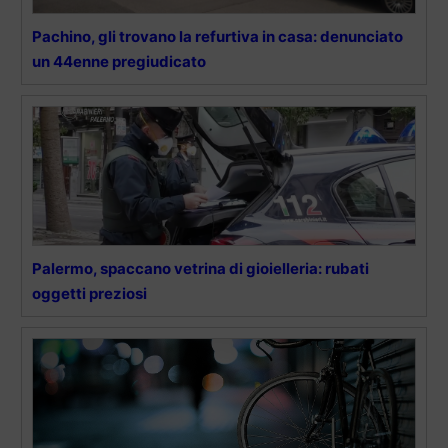
Pachino, gli trovano la refurtiva in casa: denunciato
un 44enne pregiudicato
Palermo, spaccano vetrina di gioielleria: rubati
oggetti preziosi