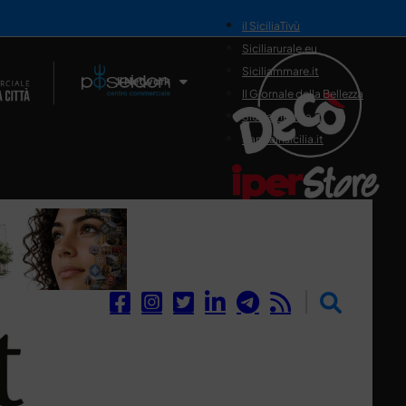
il SiciliaTivù
Siciliarurale.eu
Siciliammare.it
Il Network
Il Giornale della Bellezza
Siciliamedica.it
Sanitainsicilia.it