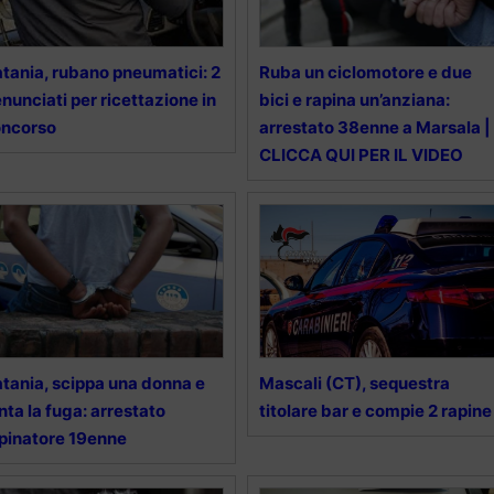
tania, rubano pneumatici: 2
Ruba un ciclomotore e due
nunciati per ricettazione in
bici e rapina un’anziana:
oncorso
arrestato 38enne a Marsala |
CLICCA QUI PER IL VIDEO
tania, scippa una donna e
Mascali (CT), sequestra
nta la fuga: arrestato
titolare bar e compie 2 rapine
pinatore 19enne