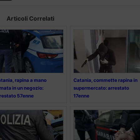
Articoli Correlati
tania, rapina a mano
Catania, commette rapina in
mata in un negozio:
supermercato: arrestato
restato 57enne
17enne