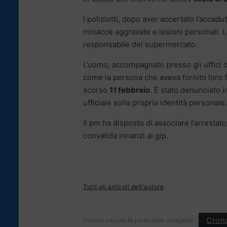
I poliziotti, dopo aver accertato l’accadu
minacce aggravate e lesioni personali. L
responsabile del supermercato.
L’uomo, accompagnato presso gli uffici de
come la persona che aveva fornito loro fa
scorso
11 febbraio
. È stato denunciato in
ufficiale sulla propria identità personale.
Il pm ha disposto di associare l’arrestat
convalida innanzi al gip.
Tutti gli articoli dell'autore
Cron
Questo articolo fa parte delle categorie: