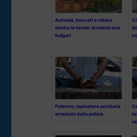
Acireale, beccati a rubare
Ca
dentro le terme: arrestati due
de
bulgari
c
Palermo, rapinatore acrobata
Ca
arrestato dalla polizia
te
ra