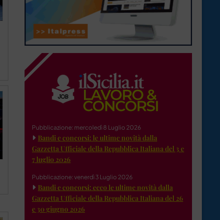
Pubblicazione: mercoledì 8 Luglio 2026
Bandi e concorsi: le ultime novità dalla
Gazzetta Ufficiale della Repubblica Italiana del 3 e
7 luglio 2026
Pubblicazione: venerdì 3 Luglio 2026
Bandi e concorsi: ecco le ultime novità dalla
Gazzetta Ufficiale della Repubblica Italiana del 26
e 30 giugno 2026