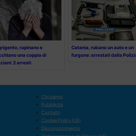
rigento, rapinano e
Catania, rubano un auto e un
cchiano una coppia di
furgone: arrestati dalla Polizi
ziani: 2 arresti
Chi siamo
Pubblicità
Contatti
Cookie Policy (UE)
Disconoscimento
Dichiarazione sulla Privacy (UE)