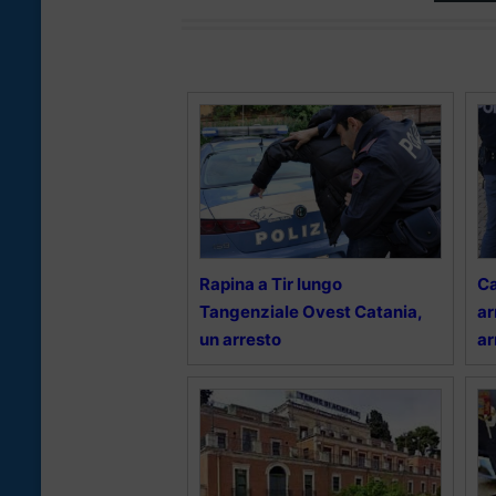
Rapina a Tir lungo
Ca
Tangenziale Ovest Catania,
ar
un arresto
ar