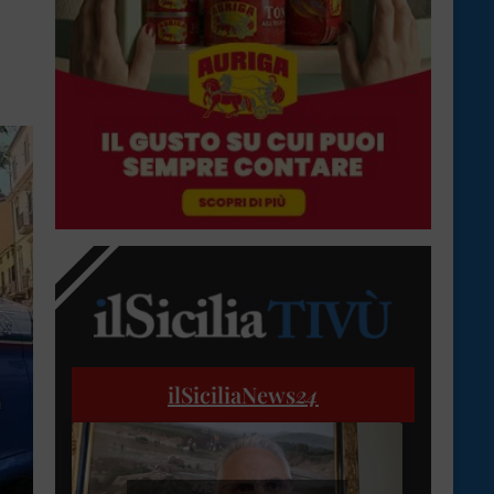
ilSiciliaNews
24