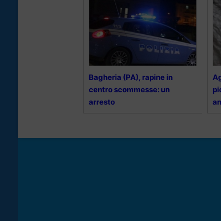
Bagheria (PA), rapine in
Ag
centro scommesse: un
pi
arresto
an