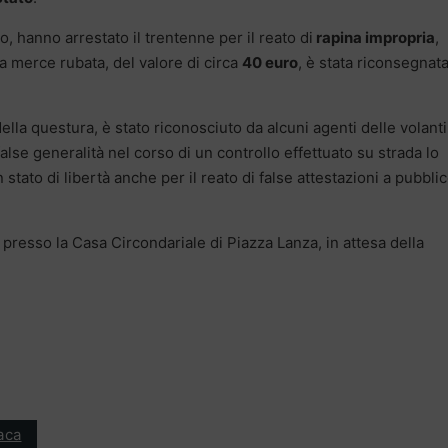
to, hanno arrestato il trentenne per il reato di
rapina impropria
,
a merce rubata, del valore di circa
40 euro
, è stata riconsegnata
lla questura, è stato riconosciuto da alcuni agenti delle volanti
lse generalità nel corso di un controllo effettuato su strada lo
 stato di libertà anche per il reato di false attestazioni a pubbli
o presso la Casa Circondariale di Piazza Lanza, in attesa della
aca