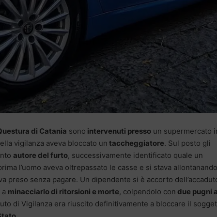
Questura di Catania
sono
intervenuti presso
un supermercato i
ella vigilanza aveva bloccato un
taccheggiatore
. Sul posto gli
unto
autore del furto
, successivamente identificato quale un
prima l’uomo aveva oltrepassato le casse e si stava allontanand
va preso senza pagare. Un dipendente si è accorto dell’accadut
o a
minacciarlo di ritorsioni e morte
, colpendolo con
due pugni a
tuto di Vigilanza era riuscito definitivamente a bloccare il sogget
Stato
.