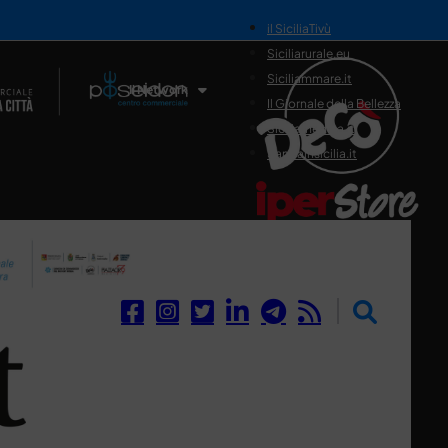
il SiciliaTivù
Siciliarurale.eu
Siciliammare.it
Il Network
Il Giornale della Bellezza
Siciliamedica.it
Sanitainsicilia.it