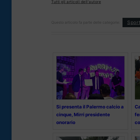
Tutti gli articoli dell'autore
Spor
Questo articolo fa parte delle categorie:
Si presenta il Palermo calcio a
Ca
cinque, Mirri presidente
fe
onorario
co