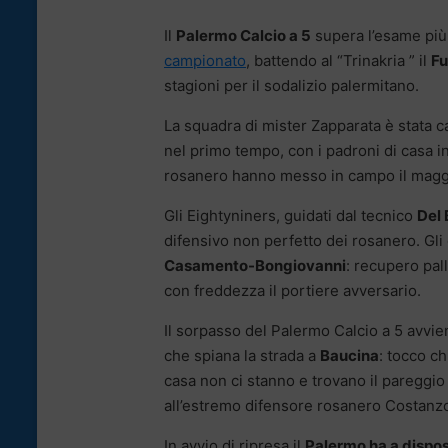
Il
Palermo Calcio a 5
supera l’esame più 
campionato
, battendo al “Trinakria ” il
Fu
stagioni per il sodalizio palermitano.
La squadra di mister Zapparata è stata c
nel primo tempo, con i padroni di casa in
rosanero hanno messo in campo il maggio
Gli Eightyniners, guidati dal tecnico
Del
difensivo non perfetto dei rosanero. Gli o
Casamento-Bongiovanni
: recupero pal
con freddezza il portiere avversario.
Il sorpasso del Palermo Calcio a 5 avvi
che spiana la strada a
Baucina
: tocco ch
casa non ci stanno e trovano il pareggio 
all’estremo difensore rosanero Costanz
In avvio di ripresa il
Palermo ha a disposi