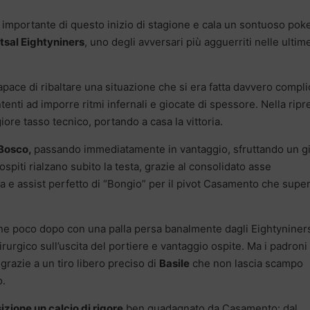
importante di questo inizio di stagione e cala un sontuoso poke
tsal Eightyniners
, uno degli avversari più agguerriti nelle ultim
apace di ribaltare una situazione che si era fatta davvero compli
tenti ad imporre ritmi infernali e giocate di spessore. Nella ripre
re tasso tecnico, portando a casa la vittoria.
 Bosco,
passando immediatamente in vantaggio, sfruttando un g
spiti rialzano subito la testa, grazie al consolidato asse
la e assist perfetto di “Bongio” per il pivot Casamento che supe
ene poco dopo con una palla persa banalmente dagli Eightyniner
irurgico sull’uscita del portiere e vantaggio ospite. Ma i padroni 
grazie a un tiro libero preciso di
Basile
che non lascia scampo
o.
zione un calcio di rigore
ben guadagnato da Casamento: dal