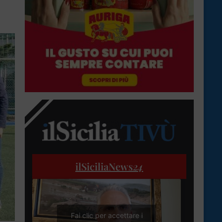
ilSiciliaNews
24
Fai clic per accettare i