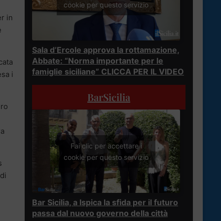
cookie per questo servizio
r in
e
Sala d’Ercole approva la rottamazione,
Abbate: “Norma importante per le
cata
famiglie siciliane” CLICCA PER IL VIDEO
sa i
BarSicilia
iro
ra
Fai clic per accettare i
cookie per questo servizio
s
di
Bar Sicilia, a Ispica la sfida per il futuro
passa dal nuovo governo della città