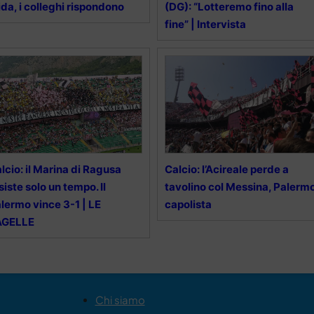
ida, i colleghi rispondono
(DG): “Lotteremo fino alla
fine” | Intervista
lcio: il Marina di Ragusa
Calcio: l’Acireale perde a
siste solo un tempo. Il
tavolino col Messina, Palerm
lermo vince 3-1 | LE
capolista
AGELLE
Chi siamo