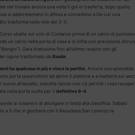
le nel trovare ancora una volta il gol in trasferta, dopo quello
 rosa si addormentano in difesa e concedono a De Lisi una
blu trasforma nella rete del 3-3.
 Corso sbatte sul volo di Costanzo prima di un calcio di punizio
de un varco nella porta di casa e lo infila con precisione chirur
 “Bongio”). Gara tiratissima fino all’ultimo respiro con gli
 del rigore trasformato da
Basile
.
però ha qualcosa in più e vince la partita
. Ancora una splendida
o porta quest’ultimo ad aprire il piattone e a metterla sul se
di nuovo all’assalto, stavolta l’acuto non c’è perchè i rosa recupe
lla nella porta vuota per il
definitivo 6-4
.
ente ai rosanero di allungare in testa alla classifica. Sabato
io a 5 che si giocherà con il Resuttana San Lorenzo la