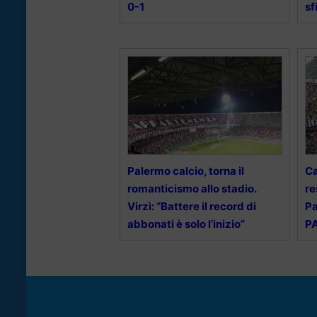
0-1
sf
Palermo calcio, torna il
Ca
romanticismo allo stadio.
re
Virzì: “Battere il record di
Pa
abbonati è solo l’inizio”
P