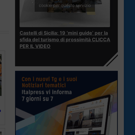
cookie per questo servizio
Castelli di Sicilia: 19 ‘mini guide’ per la
sfida del turismo di prossimità CLICCA
PER IL VIDEO
o