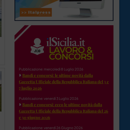
Pubblicazione: mercoledì 8 Luglio 2026
Bandi e concorsi: le ultime novità dalla
Gazzetta Ufficiale della Repubblica Italiana del 3 e
7 luglio 2026
Pubblicazione: venerdì 3 Luglio 2026
Bandi e concorsi: ecco le ultime novità dalla
Gazzetta Ufficiale della Repubblica Italiana del 26
e 30 giugno 2026
Pubblicazione: venerdì 26 Giugno 2026