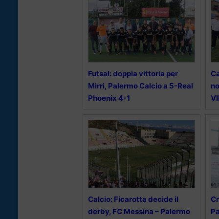
Futsal: doppia vittoria per
Ca
Mirri, Palermo Calcio a 5-Real
no
Phoenix 4-1
V
Calcio: Ficarotta decide il
Cr
derby, FC Messina – Palermo
Pa