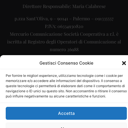
Direttore Responsabile: Maria Calabrese
p.zza Sant’Oliva, 9 – 90141 – Palermo – 091335557
P.IVA: 06334930820
Mercurio Comunicazione Società Cooperativa a r.l. è
iscritta al Registro degli Operatori di Comunicazione al
numero 26988
Sito gestito da
La Digitale srl
–
info@ladigitale.it
Gestisci Consenso Cookie
Per fornire le migliori esperienze, utilizziamo tecnologie come i cookie per
memorizzare e/o accedere alle informazioni del dispositivo. Il consenso a
queste tecnologie ci permetterà di elaborare dati come il comportamento di
navigazione o ID unici su questo sito. Non acconsentire o ritirare il consenso
può influire negativamente su alcune caratteristiche e funzioni.
Accetta