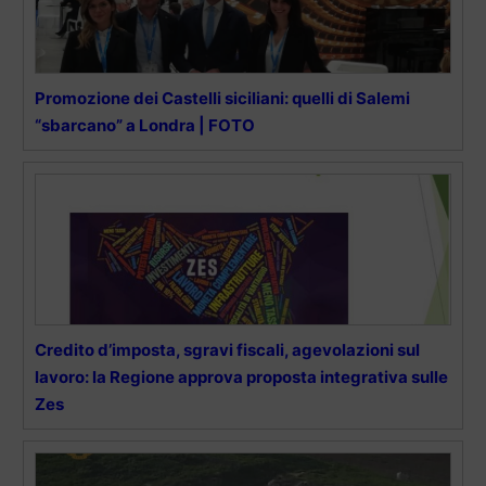
Promozione dei Castelli siciliani: quelli di Salemi
“sbarcano” a Londra | FOTO
Credito d’imposta, sgravi fiscali, agevolazioni sul
lavoro: la Regione approva proposta integrativa sulle
Zes