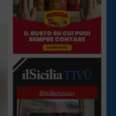
ilSiciliaNews
24