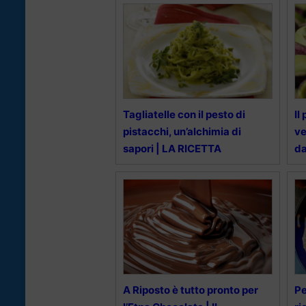
Tagliatelle con il pesto di
Il
pistacchi, un’alchimia di
ve
sapori | LA RICETTA
da
A Riposto è tutto pronto per
Pe