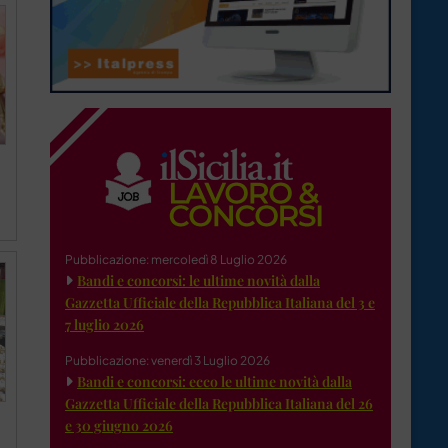
Pubblicazione: mercoledì 8 Luglio 2026
Bandi e concorsi: le ultime novità dalla
Gazzetta Ufficiale della Repubblica Italiana del 3 e
7 luglio 2026
Pubblicazione: venerdì 3 Luglio 2026
Bandi e concorsi: ecco le ultime novità dalla
Gazzetta Ufficiale della Repubblica Italiana del 26
e 30 giugno 2026