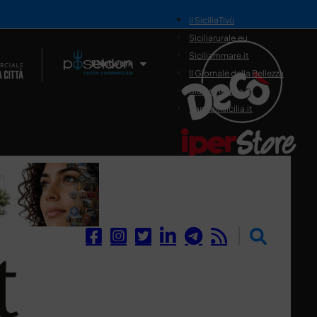
il SiciliaTivù
Siciliarurale.eu
Siciliammare.it
Il Network
Il Giornale della Bellezza
Siciliamedica.it
Sanitainsicilia.it