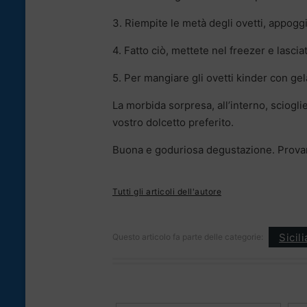
3. Riempite le metà degli ovetti, appoggi
4. Fatto ciò, mettete nel freezer e lascia
5. Per mangiare gli ovetti kinder con gel
La morbida sorpresa, all’interno, scioglie
vostro dolcetto preferito.
Buona e goduriosa degustazione. Prova
Tutti gli articoli dell'autore
Sicil
Questo articolo fa parte delle categorie: