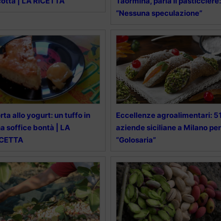
cotta | LA RICETTA
Taormina, parla il pasticciere:
“Nessuna speculazione”
rta allo yogurt: un tuffo in
Eccellenze agroalimentari: 5
a soffice bontà | LA
aziende siciliane a Milano per
ICETTA
“Golosaria”