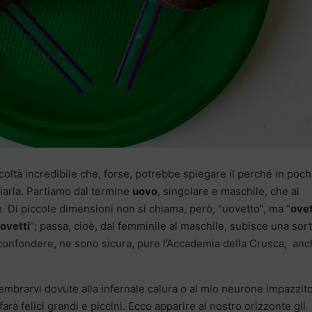
icoltà incredibile che, forse, potrebbe spiegare il perché in poch
diarla. Partiamo dal termine
uovo
, singolare e maschile, che al
. Di piccole dimensioni non si chiama, però, “uovetto”, ma “
ove
ovetti
“; passa, cioè, dal femminile al maschile, subisce una sort
 confondere, ne sono sicura, pure l’Accademia della Crusca, an
mbrarvi dovute alla infernale calura o al mio neurone impazzito
arà felici grandi e piccini. Ecco apparire al nostro orizzonte gli