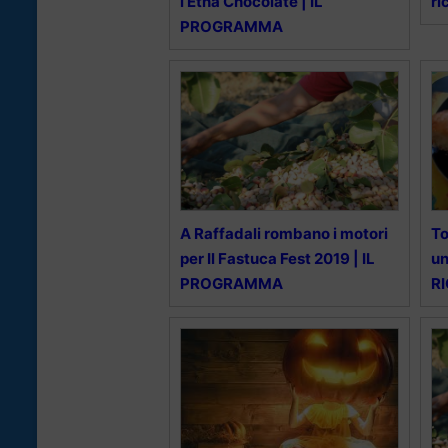
l’Etna Chocolate | IL
ri
PROGRAMMA
A Raffadali rombano i motori
To
per Il Fastuca Fest 2019 | IL
un
PROGRAMMA
R