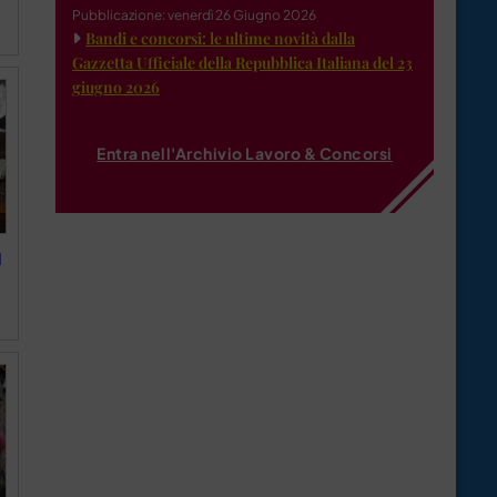
Pubblicazione: venerdì 26 Giugno 2026
Bandi e concorsi: le ultime novità dalla
Gazzetta Ufficiale della Repubblica Italiana del 23
giugno 2026
Entra nell'Archivio Lavoro & Concorsi
1