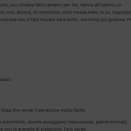
imi, uno chiama l’altro almeno per me, hanno all’interno un
allo, che, ancora, mi emoziona; sono messa male, lo so, regress
orpresa che vi farò trovare sarà molto, ma molto più gustosa. P
adali)
a linea che rende l’operazione molto facile.
tro piacimento, dovete assaggiare) mascarpone, panna montata,
 con la granella di pistacchio, l’oro verde.