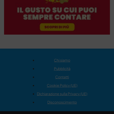
Chi siamo
Pubblicità
Contatti
Cookie Policy (UE)
Dichiarazione sulla Privacy (UE)
Disconoscimento