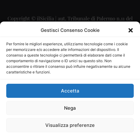
Copyright © ilSicilia | aut. Tribunale di Palermo n.11 del
29/09/2015
Gestisci Consenso Cookie
Editore: Mercurio Comunicazione Soc. Coop. A.R.L.
Per fornire le migliori esperienze, utilizziamo tecnologie come i cookie
per memorizzare e/o accedere alle informazioni del dispositivo. Il
Direttore Editoriale: Maurizio Scaglione
consenso a queste tecnologie ci permetterà di elaborare dati come il
comportamento di navigazione o ID unici su questo sito. Non
Direttore Responsabile: Maria Calabrese
acconsentire o ritirare il consenso può influire negativamente su alcune
caratteristiche e funzioni.
p.zza Sant’Oliva, 9 – 90141 – Palermo – 091335557
P.IVA: 06334930820
Accetta
Mercurio Comunicazione Società Cooperativa a r.l. è
iscritta al Registro degli Operatori di Comunicazione al
Nega
numero 26988
Visualizza preferenze
Sito gestito da
La Digitale srl
–
info@ladigitale.it