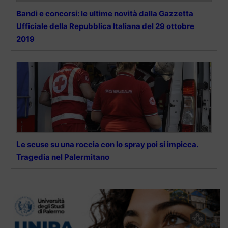
Bandi e concorsi: le ultime novità dalla Gazzetta
Ufficiale della Repubblica Italiana del 29 ottobre
2019
Le scuse su una roccia con lo spray poi si impicca.
Tragedia nel Palermitano