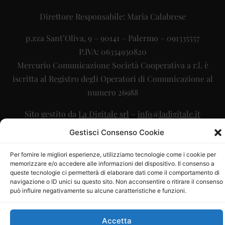
Direttore Responsabile: Maria Calabrese
p.zza Sant’Oliva, 9 – 90141 – Palermo – 091335557
P.IVA: 06334930820
Mercurio Comunicazione Società Cooperativa a r.l. è
iscritta al Registro degli Operatori di Comunicazione al
numero 26988
Sito gestito da
La Digitale srl
–
info@ladigitale.it
Gestisci Consenso Cookie
Per fornire le migliori esperienze, utilizziamo tecnologie come i cookie per
memorizzare e/o accedere alle informazioni del dispositivo. Il consenso a
queste tecnologie ci permetterà di elaborare dati come il comportamento di
navigazione o ID unici su questo sito. Non acconsentire o ritirare il consenso
può influire negativamente su alcune caratteristiche e funzioni.
Accetta