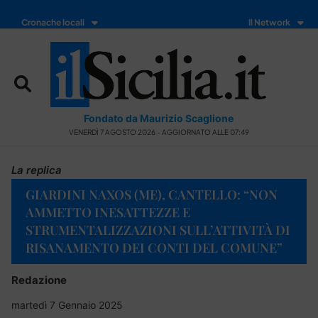
Cronache locali
Il Network
Fondato da Maurizio Scaglione
VENERDÌ 7 AGOSTO 2026 - AGGIORNATO ALLE 07:49
La replica
GIARDINI NAXOS (ME), CANTELLO: “NON
AMMETTO INESATTEZZE E
STRUMENTALIZZAZIONI SULL’ATTIVITÀ DI
RISANAMENTO DEI CONTI DEL COMUNE”
Redazione
martedì 7 Gennaio 2025