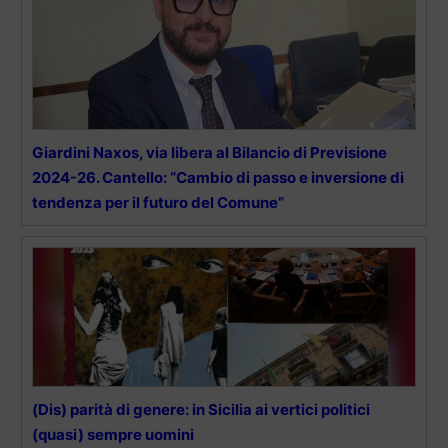
Giardini Naxos, via libera al Bilancio di Previsione
2024-26. Cantello: “Cambio di passo e inversione di
tendenza per il futuro del Comune”
(Dis) parità di genere: in Sicilia ai vertici politici
(quasi) sempre uomini