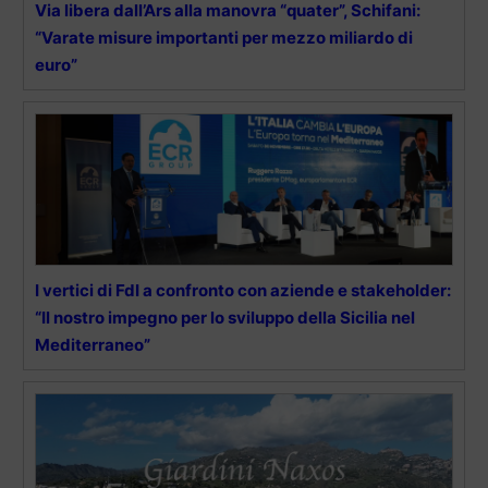
Via libera dall’Ars alla manovra “quater”, Schifani:
“Varate misure importanti per mezzo miliardo di
euro”
I vertici di FdI a confronto con aziende e stakeholder:
“Il nostro impegno per lo sviluppo della Sicilia nel
Mediterraneo”