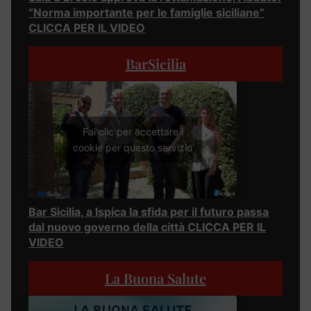
“Norma importante per le famiglie siciliane”
CLICCA PER IL VIDEO
BarSicilia
Fai clic per accettare i
cookie per questo servizio
Bar Sicilia, a Ispica la sfida per il futuro passa
dal nuovo governo della città CLICCA PER IL
VIDEO
La Buona Salute