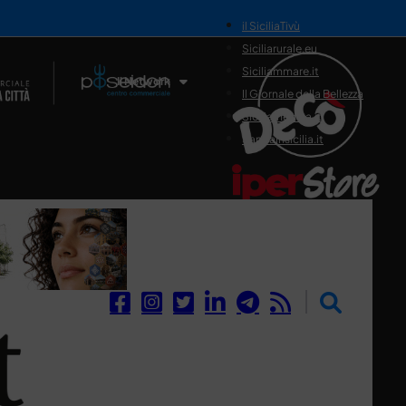
il SiciliaTivù
Siciliarurale.eu
Siciliammare.it
Il Network
Il Giornale della Bellezza
Siciliamedica.it
Sanitainsicilia.it