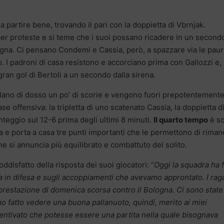
i a partire bene, trovando il pari con la doppietta di Vbrnjak.
per proteste e si teme che i suoi possano ricadere in un second
gna. Ci pensano Condemi e Cassia, però, a spazzare via le paur
o. I padroni di casa resistono e accorciano prima con Gallozzi e,
ran gol di Bertoli a un secondo dalla sirena.
llano di dosso un po’ di scorie e vengono fuori prepotentemente
se offensiva: la tripletta di uno scatenato Cassia, la doppietta d
nteggio sul 12-6 prima degli ultimi 8 minuti.
Il quarto tempo
è so
olla e porta a casa tre punti importanti che le permettono di rima
e si annuncia più equilibrato e combattuto del solito.
ddisfatto della risposta dei suoi giocatori: “
Oggi la squadra ha f
a in difesa e sugli accoppiamenti che avevamo approntato. I rag
 prestazione di domenica scorsa contro il Bologna. Ci sono state 
amo fatto vedere una buona pallanuoto, quindi, merito ai miei
ventivato che potesse essere una partita nella quale bisognava