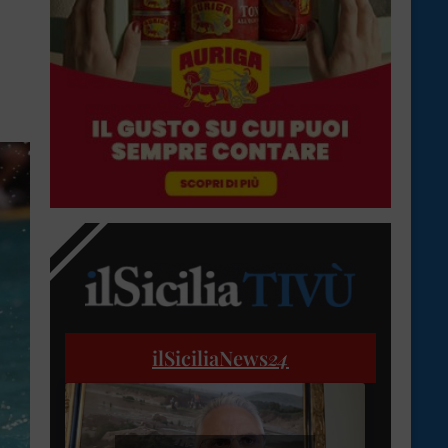
ilSiciliaNews
24