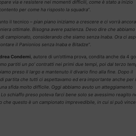
are via e resistere nei momenti difficili, come è stato a inizio
contento per come ha risposto la squadra
“.
nto il tecnico –
pian piano iniziamo a crescere e ci vorrà ancor
maniera ottimale. Bisogna avere pazienza. Devo dire che abbiamo
 di campionato, considerando che siamo senza Inaba. Ora ci asp
rontare il Panionios senza Inaba e Bitadze
“.
drea Condemi
, autore di un’ottima prova, condita anche da 4 go
mo partiti un po’ contratti nei primi due tempi, poi dal terzo te
mo preso il largo e mantenuto il divario fino alla fine. Dopo il
di partita che tutti ci aspettavamo ed era importante anche per i
 una sfida molto difficile. Oggi abbiamo avuto un atteggiamento
a. Lo schiaffo preso poteva farci bene solo se avessimo reagito n
o che questo è un campionato imprevedibile, in cui si può vince