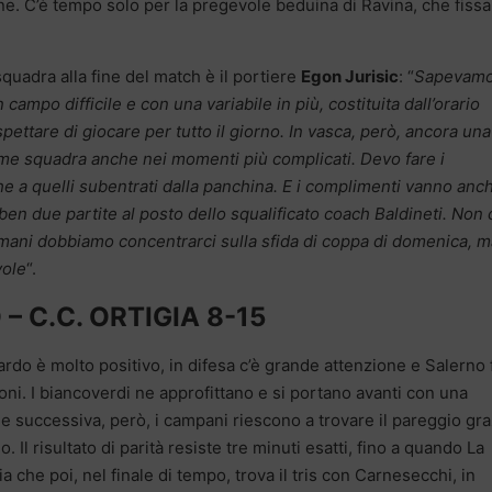
e. C’è tempo solo per la pregevole beduina di Ravina, che fissa 
uadra alla fine del match è il portiere
Egon Jurisic
: “
Sapevam
 campo difficile e con una variabile in più, costituita dall’orario
pettare di giocare per tutto il giorno. In vasca, però, ancora una
ome squadra anche nei momenti più complicati. Devo fare i
he a quelli subentrati dalla panchina. E i complimenti vanno anc
en due partite al posto dello squalificato coach Baldineti. Non 
mani dobbiamo concentrarci sulla sfida di coppa di domenica, m
vole
“.
 C.C. ORTIGIA 8-15
ardo è molto positivo, in difesa c’è grande attenzione e Salerno 
ioni. I biancoverdi ne approfittano e si portano avanti con una
e successiva, però, i campani riescono a trovare il pareggio gra
 Il risultato di parità resiste tre minuti esatti, fino a quando La
a che poi, nel finale di tempo, trova il tris con Carnesecchi, in