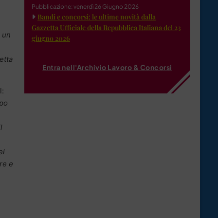
Pubblicazione: venerdì 26 Giugno 2026
Bandi e concorsi: le ultime novità dalla
Gazzetta Ufficiale della Repubblica Italiana del 23
a un
giugno 2026
etta
Entra nell'Archivio Lavoro & Concorsi
l:
mpo
l
el
re e