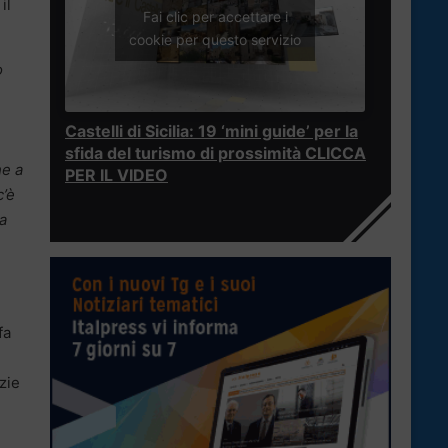
il
Fai clic per accettare i
cookie per questo servizio
o
Castelli di Sicilia: 19 ‘mini guide’ per la
sfida del turismo di prossimità CLICCA
he a
PER IL VIDEO
c’è
a
fa
zie