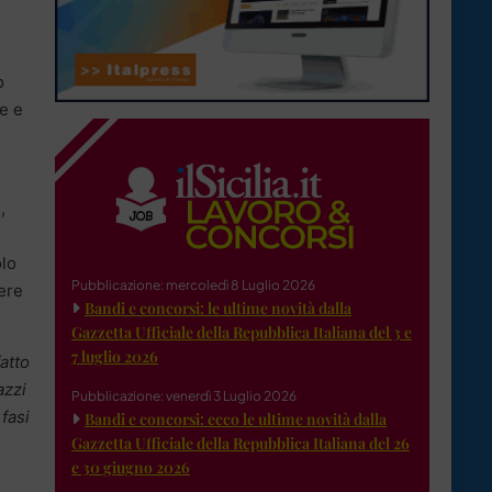
o
e e
,
i
lo
Pubblicazione: mercoledì 8 Luglio 2026
nere
Bandi e concorsi: le ultime novità dalla
Gazzetta Ufficiale della Repubblica Italiana del 3 e
7 luglio 2026
atto
azzi
Pubblicazione: venerdì 3 Luglio 2026
fasi
Bandi e concorsi: ecco le ultime novità dalla
Gazzetta Ufficiale della Repubblica Italiana del 26
e 30 giugno 2026