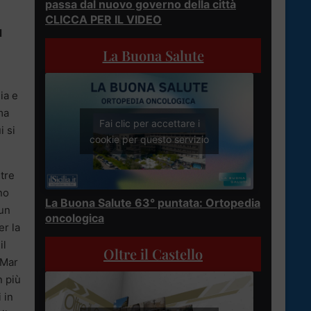
passa dal nuovo governo della città
CLICCA PER IL VIDEO
l
La Buona Salute
ia e
ma
Fai clic per accettare i
i si
cookie per questo servizio
ntre
no
La Buona Salute 63° puntata: Ortopedia
 un
oncologica
er la
il
Oltre il Castello
iMar
n più
 in