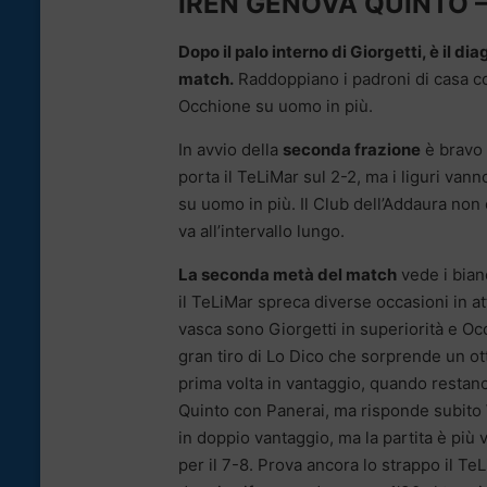
IREN GENOVA QUINTO –
Dopo il palo interno di Giorgetti, è il di
match.
Raddoppiano i padroni di casa co
Occhione su uomo in più.
In avvio della
seconda frazione
è bravo 
porta il TeLiMar sul 2-2, ma i liguri van
su uomo in più. Il Club dell’Addaura non 
va all’intervallo lungo.
La seconda metà del match
vede i bian
il TeLiMar spreca diverse occasioni in at
vasca sono Giorgetti in superiorità e Oc
gran tiro di Lo Dico che sorprende un ott
prima volta in vantaggio, quando restan
Quinto con Panerai, ma risponde subito
in doppio vantaggio, ma la partita è più v
per il 7-8. Prova ancora lo strappo il T