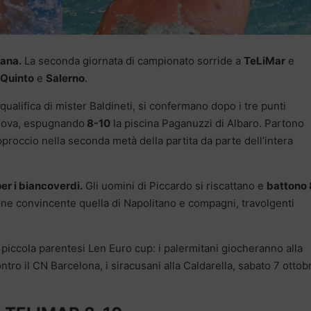
iana.
La seconda giornata di campionato sorride a
TeLiMar
e
Quinto
e
Salerno
.
squalifica di mister Baldineti, si confermano dopo i tre punti
 Nova, espugnando
8-10
la piscina Paganuzzi di Albaro. Partono
approccio nella seconda metà della partita da parte dell’intera
per i biancoverdi.
Gli uomini di Piccardo si riscattano e
battono 
one convincente quella di Napolitano e compagni, travolgenti
piccola parentesi Len Euro cup: i palermitani giocheranno alla
ro il CN Barcelona, i siracusani alla Caldarella, sabato 7 ottob