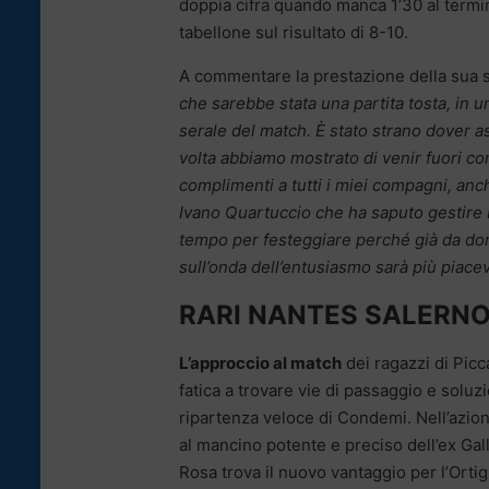
doppia cifra quando manca 1’30 al termin
tabellone sul risultato di 8-10.
A commentare la prestazione della sua sq
che sarebbe stata una partita tosta, in un
serale del match. È stato strano dover as
volta abbiamo mostrato di venir fuori c
complimenti a tutti i miei compagni, anc
Ivano Quartuccio che ha saputo gestire b
tempo per festeggiare perché già da do
sull’onda dell’entusiasmo sarà più piace
RARI NANTES SALERNO –
L’approccio al match
dei ragazzi di Picc
fatica a trovare vie di passaggio e soluz
ripartenza veloce di Condemi. Nell’azion
al mancino potente e preciso dell’ex Gallo.
Rosa trova il nuovo vantaggio per l’Ortigi