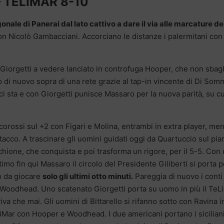
 TELIMAR 8-10
agonale di Panerai dal lato cattivo a dare il via alle marcature de
n Nicolò Gambacciani. Accorciano le distanze i palermitani con
Giorgetti a vedere lanciato in controfuga Hooper, che non sbagl
no di nuovo sopra di una rete grazie al tap-in vincente di Di Som
ci sta e con Giorgetti punisce Massaro per la nuova parità, su cu
corossi sul +2 con Figari e Molina, entrambi in extra player, me
tacco. A trascinare gli uomini guidati oggi da Quartuccio sul pia
chione, che conquista e poi trasforma un rigore, per il 5-5. Con
imo fin qui Massaro il circolo del Presidente Giliberti si porta p
o da giocare
solo gli ultimi otto minuti.
Pareggia di nuovo i conti 
 Woodhead. Uno scatenato Giorgetti porta su uomo in più il TeL
iva che mai. Gli uomini di Bittarello si rifanno sotto con Ravina i
eLiMar con Hooper e Woodhead. I due americani portano i siciliani