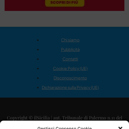
Chi siamo
Pubblicità
Contatti
Cookie Policy (UE)
Disconoscimento
Dichiarazione sulla Privacy (UE)
Copyright © ilSicilia | aut. Tribunale di Palermo n.11 del
29/09/2015
Gestisci Consenso Cookie