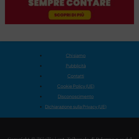
Chi siamo
Pubblicità
Contatti
Cookie Policy (UE)
Disconoscimento
Dichiarazione sulla Privacy (UE)