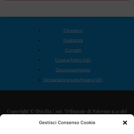
Chi siamo
Pubblicità
Contatti
Cookie Policy (UE)
Disconoscimento
Dichiarazione sulla Privacy (UE)
Copyright © ilSicilia | aut. Tribunale di Palermo n.11 del
29/09/2015
Gestisci Consenso Cookie
Editore: Mercurio Comunicazione Soc. Coop. A.R.L.