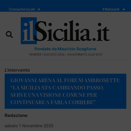
Cronache locali
Il Network
Fondato da Maurizio Scaglione
VENERDÌ 7 AGOSTO 2026 - AGGIORNATO ALLE 18:01
L'intervento
GIOVANNI ARENA AL FORUM AMBROSETTI:
“LA SICILIA STA CAMBIANDO PASSO.
SERVE UNA VISIONE COMUNE PER
CONTINUARE A FARLA CORRERE”
Redazione
sabato 1 Novembre 2025