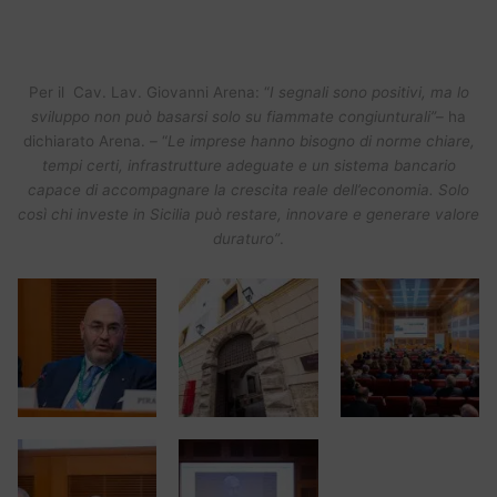
Per il Cav. Lav. Giovanni Arena: “
I segnali sono positivi, ma lo
sviluppo non può basarsi solo su fiammate congiunturali”
– ha
dichiarato Arena. – “
Le imprese hanno bisogno di norme chiare,
tempi certi, infrastrutture adeguate e un sistema bancario
capace di accompagnare la crescita reale dell’economia. Solo
così chi investe in Sicilia può restare, innovare e generare valore
duraturo”
.