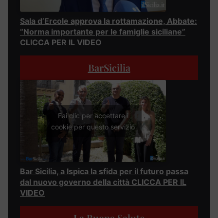
Sala d’Ercole approva la rottamazione, Abbate:
“Norma importante per le famiglie siciliane”
CLICCA PER IL VIDEO
BarSicilia
Fai clic per accettare i
cookie per questo servizio
Bar Sicilia, a Ispica la sfida per il futuro passa
dal nuovo governo della città CLICCA PER IL
VIDEO
La Buona Salute