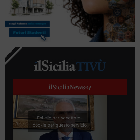
ilSiciliaNews
24
Fai clic per accettare i
cookie per questo servizio