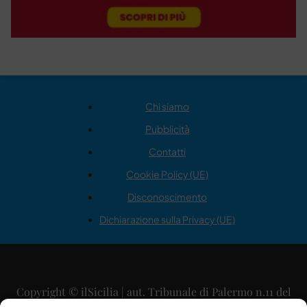
Chi siamo
Pubblicità
Contatti
Cookie Policy (UE)
Disconoscimento
Dichiarazione sulla Privacy (UE)
Copyright © ilSicilia | aut. Tribunale di Palermo n.11 del