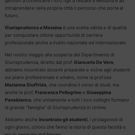
genitori a convincere i loro figli a restare a Messina e ad
intraprendere nella propria città il percorso che porta al
futuro.
Giurisprudenza a Messina
è una scelta valida e di qualità
per conquistare ottime opportunità di carriera
professionale anche a livello nazionale ed internazionale.
Nel nostro viaggio alla scoperta del Dipartimento di
Giurisprudenza, diretto dal prof.
Giancarlo De Vero
,
abbiamo incontrato docenti preparate e vicine agli studenti
sul piano professionale e umano, come la prof.ssa
Marianna Giuffrida
, che coordina il corso di studi, ma
anche le prof.
Francesca Pellegrino
e
Giuseppina
Panebianco
, che unitamente a tutti i loro colleghi formano
la grande “famiglia” di Giurisprudenza in Unime.
Abbiamo anche
incontrato gli studenti
, i protagonisti di
ogni giorno, coloro che fanno la storia di questa facoltà e
più in generale dell’Ateneo.