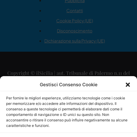
Pubblicità
Contatti
Cookie Policy (UE)
Disconoscimento
Dichiarazione sulla Privacy (UE)
Copyright © ilSicilia | aut. Tribunale di Palermo n.11 del
29/09/2015
Gestisci Consenso Cookie
Editore: Mercurio Comunicazione Soc. Coop. A.R.L.
Per fornire le migliori esperienze, utilizziamo tecnologie come i cookie
per memorizzare e/o accedere alle informazioni del dispositivo. Il
Direttore Editoriale: Maurizio Scaglione
consenso a queste tecnologie ci permetterà di elaborare dati come il
comportamento di navigazione o ID unici su questo sito. Non
Direttore Responsabile: Maria Calabrese
acconsentire o ritirare il consenso può influire negativamente su alcune
caratteristiche e funzioni.
p.zza Sant’Oliva, 9 – 90141 – Palermo – 091335557