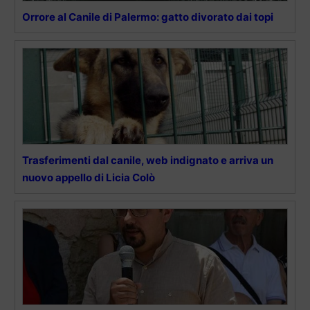
Orrore al Canile di Palermo: gatto divorato dai topi
Trasferimenti dal canile, web indignato e arriva un
nuovo appello di Licia Colò