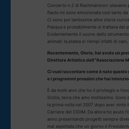
Concerto n.2 di Rachmaninov: stavamo p
flauto mi sono emozionata così tanto da
Ci sono poi tantissime altre storie curi
Pasqua e probabilmente si trattava del pr
Evidentemente il suono dello strumento e
animali: la platea si riempì infatti di cani
Recentemente, Gloria, hai avuto un prestig
Direttore Artistico dell’“Associazione 
Ci vuoi raccontare come è nato questo r
e i programmi prossimi che hai intenzion
È da molti anni che ho il privilegio e l’o
Sicilia, terra che amo moltissimo. Sono
la prima volta nel 2007 dopo aver vinto 
Carriere del CIDIM. Da allora ho avuto l’
anno presentando progetti sempre diver
mai aspettata che un giorno il Preside