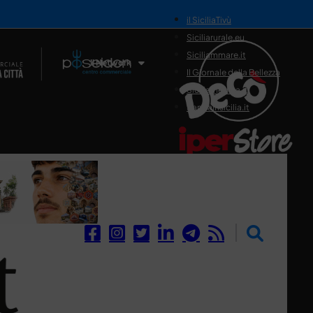
il SiciliaTivù
Siciliarurale.eu
Siciliammare.it
Il Network
Il Giornale della Bellezza
Siciliamedica.it
Sanitainsicilia.it