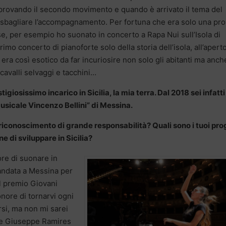
rovando il secondo movimento e quando è arrivato il tema del
 sbagliare l’accompagnamento. Per fortuna che era solo una pro
ose, per esempio ho suonato in concerto a Rapa Nui sull’Isola di
imo concerto di pianoforte solo della storia dell’isola, all’aperto
ra così esotico da far incuriosire non solo gli abitanti ma anche
, cavalli selvaggi e tacchini…
iosissimo incarico in Sicilia, la mia terra. Dal 2018 sei infatti 
Musicale Vincenzo Bellini” di Messina.
iconoscimento di grande responsabilità? Quali sono i tuoi pro
e di sviluppare in Sicilia?
nore di suonare in
 andata a Messina per
il premio Giovani
onore di tornarvi ogni
si, ma non mi sarei
nte Giuseppe Ramires