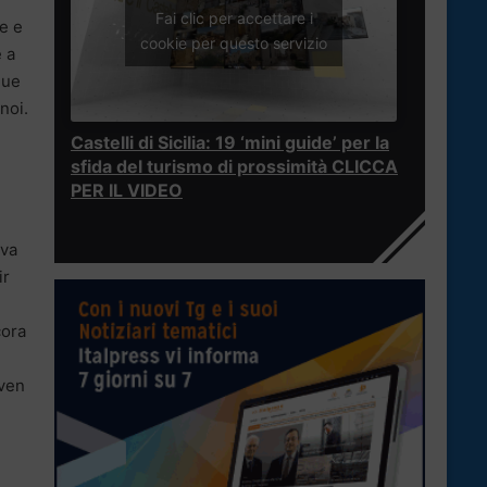
Fai clic per accettare i
e e
cookie per questo servizio
e a
due
noi.
Castelli di Sicilia: 19 ‘mini guide’ per la
sfida del turismo di prossimità CLICCA
PER IL VIDEO
eva
ir
cora
oven