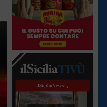
ilSiciliaNews
24