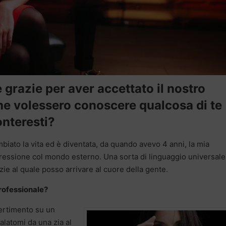
 grazie per aver accettato il nostro
 che volessero conoscere qualcosa di te
onteresti?
iato la vita ed è diventata, da quando avevo 4 anni, la mia
pressione col mondo esterno. Una sorta di linguaggio universal
zie al quale posso arrivare al cuore della gente.
professionale?
vertimento su un
alatomi da una zia al