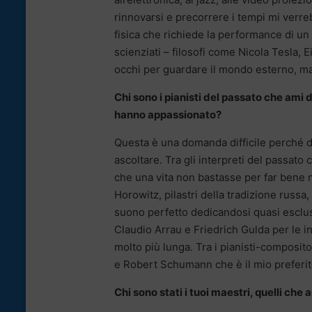
rinnovarsi e precorrere i tempi mi verr
fisica che richiede la performance di un 
scienziati – filosofi come Nicola Tesla,
occhi per guardare il mondo esterno, ma
Chi sono i pianisti del passato che ami 
hanno appassionato?
Questa è una domanda difficile perché d
ascoltare. Tra gli interpreti del passat
che una vita non bastasse per far bene 
Horowitz, pilastri della tradizione russa
suono perfetto dedicandosi quasi esclu
Claudio Arrau e Friedrich Gulda per le i
molto più lunga. Tra i pianisti-compos
e Robert Schumann che è il mio preferit
Chi sono stati i tuoi maestri, quelli che 