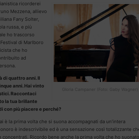
anistica ricorderei
Bruno Mezzena, allievo
iliana Fany Solter,
la russa, e più
le ho trascorso
 Festival di Marlboro
cista che ho
ontribuito ad
ersona.
 di quattro anni. Il
inque anni. Hai vinto
Gloria Campaner (Foto: Gaby Wagner)
stici. Raccontaci
 la tua brillante
rdi con più piacere e perché?
i è la prima volta che si suona accompagnati da un’intera
 sonoro è indescrivibile ed è una sensazione così totalizzante ch
re concentrati. Ricordo bene anche la prima volta che ho suonato 