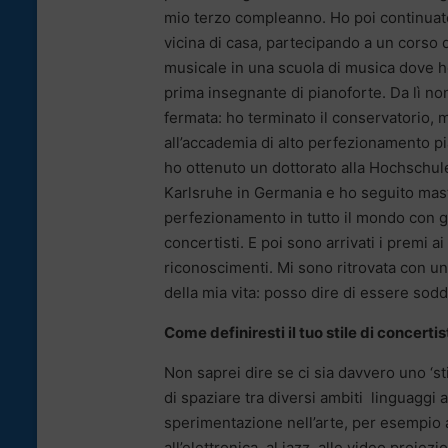
mio terzo compleanno. Ho poi continua
vicina di casa, partecipando a un corso 
musicale in una scuola di musica dove h
prima insegnante di pianoforte. Da lì no
fermata: ho terminato il conservatorio, 
all’accademia di alto perfezionamento pi
ho ottenuto un dottorato alla Hochschule
Karlsruhe in Germania e ho seguito mast
perfezionamento in tutto il mondo con g
concertisti. E poi sono arrivati i premi ai
riconoscimenti. Mi sono ritrovata con un
della mia vita: posso dire di essere sodd
Come definiresti il tuo stile di concertist
Non saprei dire se ci sia davvero uno ‘st
di spaziare tra diversi ambiti linguaggi 
sperimentazione nell’arte, per esempio 
all’elettronica, al jazz, alle video proi