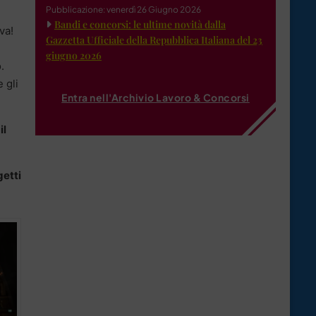
Pubblicazione: venerdì 26 Giugno 2026
Bandi e concorsi: le ultime novità dalla
va!
Gazzetta Ufficiale della Repubblica Italiana del 23
giugno 2026
.
 gli
Entra nell'Archivio Lavoro & Concorsi
il
getti