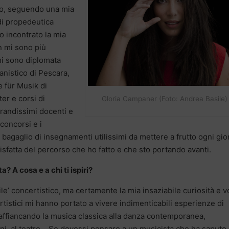
to, seguendo una mia
di propedeutica
o incontrato la mia
n mi sono più
mi sono diplomata
anistico di Pescara,
 für Musik di
er e corsi di
Gloria Campaner (Foto: Andrea Basile)
randissimi docenti e
 concorsi e i
 bagaglio di insegnamenti utilissimi da mettere a frutto ogni gi
isfatta del percorso che ho fatto e che sto portando avanti.
a? A cosa e a chi ti ispiri?
ile’ concertistico, ma certamente la mia insaziabile curiosità e v
artistici mi hanno portato a vivere indimenticabili esperienze di
affiancando la musica classica alla danza contemporanea,
ezioni, al teatro… Se dovessi pensare a un musicista che ha saputo