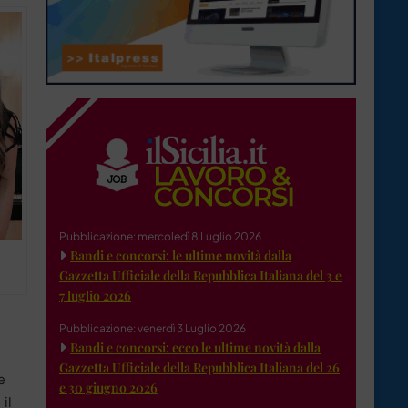
Pubblicazione: mercoledì 8 Luglio 2026
Bandi e concorsi: le ultime novità dalla
Gazzetta Ufficiale della Repubblica Italiana del 3 e
7 luglio 2026
Pubblicazione: venerdì 3 Luglio 2026
Bandi e concorsi: ecco le ultime novità dalla
Gazzetta Ufficiale della Repubblica Italiana del 26
e
e 30 giugno 2026
il