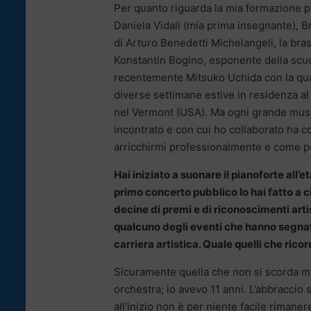
Per quanto riguarda la mia formazione pi
Daniela Vidali (mia prima insegnante), 
di Arturo Benedetti Michelangeli, la bras
Konstantin Bogino, esponente della scuo
recentemente Mitsuko Uchida con la qua
diverse settimane estive in residenza al
nel Vermont (USA). Ma ogni grande musi
incontrato e con cui ho collaborato ha c
arricchirmi professionalmente e come p
Hai iniziato a suonare il pianoforte all’età
primo concerto pubblico lo hai fatto a c
decine di premi e di riconoscimenti arti
qualcuno degli eventi che hanno segnato
carriera artistica. Quale quelli che rico
Sicuramente quella che non si scorda ma
orchestra; io avevo 11 anni. L’abbraccio
all’inizio non è per niente facile rimane