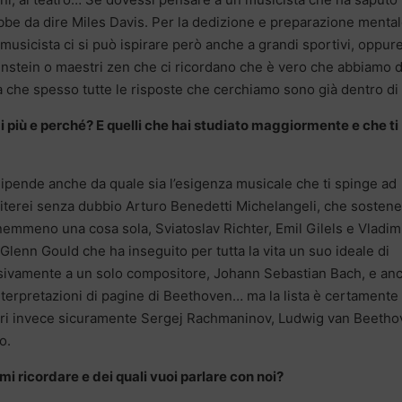
ebbe da dire Miles Davis. Per la dedizione e preparazione mental
musicista ci si può ispirare però anche a grandi sportivi, oppur
 Einstein o maestri zen che ci ricordano che è vero che abbiamo 
 che spesso tutte le risposte che cerchiamo sono già dentro di 
di più e perché? E quelli che hai studiato maggiormente e che ti
ipende anche da quale sia l’esigenza musicale che ti spinge ad
o citerei senza dubbio Arturo Benedetti Michelangeli, che sosten
nemmeno una cosa sola, Sviatoslav Richter, Emil Gilels e Vladim
, Glenn Gould che ha inseguito per tutta la vita un suo ideale di
sivamente a un solo compositore, Johann Sebastian Bach, e an
nterpretazioni di pagine di Beethoven… ma la lista è certamente
itori invece sicuramente Sergej Rachmaninov, Ludwig van Beeth
o.
ami ricordare e dei quali vuoi parlare con noi?