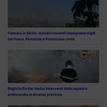
Fiamme in Sicilia: quindici incendi impegnano vigili
del fuoco, Forestale e Protezione civile
Roghi in Sicilia: dodici interventi delle squadre
antincendio in diverse province