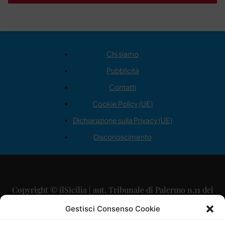
Chi siamo
Pubblicità
Contatti
Cookie Policy (UE)
Dichiarazione sulla Privacy (UE)
Disconoscimento
Copyright © ilSicilia | aut. Tribunale di Palermo n.11 del
29/09/2015
Gestisci Consenso Cookie
Editore: Mercurio Comunicazione Soc. Coop. A.R.L.