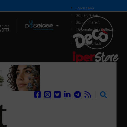
il SiciliaTivù
Siciliarurale.eu
Siciliammare.it
Il Network
Il Giornale della Bellezza
Siciliamedica.it
Sanitainsicilia.it