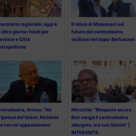
nanziaria regionale, oggi è
Il rebus di Musumeci sul
 altro giorno: fondi per
futuro del centrodestra
ovince e Città
siciliano nel dopo-Berlusconi
tropolitane
ntrodestra, Armao: “No
Miccichè: “Rimpasto sicuro.
l’ipotesi del ticket. Alchimie
Ben venga il centrodestra
e non mi appassionano”
allargato, ma con Salvini” |
INTERVISTA