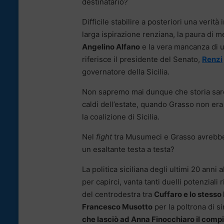
destinatario?
Difficile stabilire a posteriori una verità
larga ispirazione renziana, la paura di met
Angelino Alfano
e la vera mancanza di un
riferisce il presidente del Senato,
Renzi
governatore della Sicilia.
Non sapremo mai dunque che storia sareb
caldi dell’estate, quando Grasso non era 
la coalizione di Sicilia.
Nel
fight
tra Musumeci e Grasso avrebbe 
un esaltante testa a testa?
La politica siciliana degli ultimi 20 anni
per capirci, vanta tanti duelli potenziali
del centrodestra tra
Cuffaro e lo stess
Francesco Musotto
per la poltrona di s
che lasciò ad Anna Finocchiaro il comp