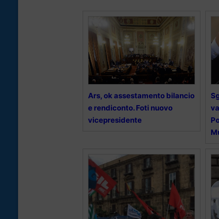
Ars, ok assestamento bilancio
Sg
e rendiconto. Foti nuovo
va
vicepresidente
Po
M