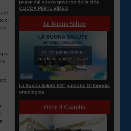
passa dal nuovo governo della città
CLICCA PER IL VIDEO
a, di
zo di
La Buona Salute
anto
Fai clic per accettare i
i più
cookie per questo servizio
are
ato
La Buona Salute 63° puntata: Ortopedia
oncologica
,
Oltre il Castello
01
e
o