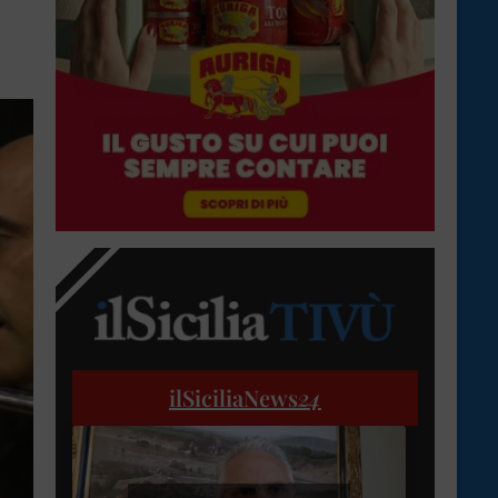
ilSiciliaNews
24