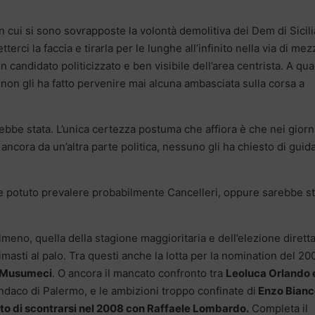
 in cui si sono sovrapposte la volontà demolitiva dei Dem di Sicili
terci la faccia e tirarla per le lunghe all’infinito nella via di mez
 candidato politicizzato e ben visibile dell’area centrista. A qu
non gli ha fatto pervenire mai alcuna ambasciata sulla corsa a
be stata. L’unica certezza postuma che affiora è che nei giorn
ancora da un’altra parte politica, nessuno gli ha chiesto di guid
potuto prevalere probabilmente Cancelleri, oppure sarebbe st
 almeno, quella della stagione maggioritaria e dell’elezione diretta
 rimasti al palo. Tra questi anche la lotta per la nomination del 20
o Musumeci
. O ancora il mancato confronto tra
Leoluca Orlando 
indaco di Palermo, e le ambizioni troppo confinate di
Enzo Bianc
ito di scontrarsi nel 2008 con Raffaele Lombardo.
Completa il