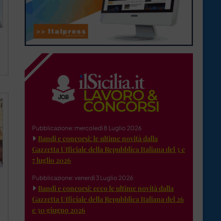
Pubblicazione: mercoledì 8 Luglio 2026
Bandi e concorsi: le ultime novità dalla
Gazzetta Ufficiale della Repubblica Italiana del 3 e
7 luglio 2026
Pubblicazione: venerdì 3 Luglio 2026
Bandi e concorsi: ecco le ultime novità dalla
Gazzetta Ufficiale della Repubblica Italiana del 26
e 30 giugno 2026