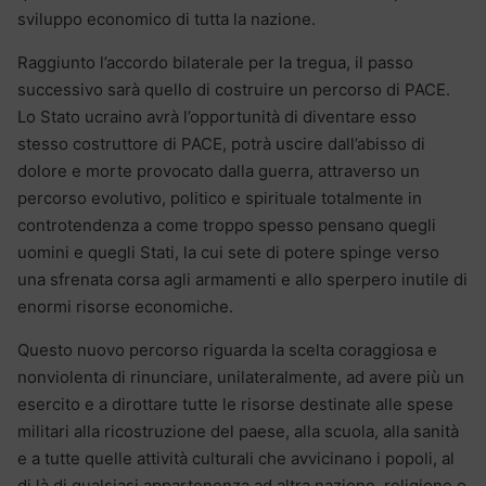
sviluppo economico di tutta la nazione.
Raggiunto l’accordo bilaterale per la tregua, il passo
successivo sarà quello di costruire un percorso di PACE.
Lo Stato ucraino avrà l’opportunità di diventare esso
stesso costruttore di PACE, potrà uscire dall’abisso di
dolore e morte provocato dalla guerra, attraverso un
percorso evolutivo, politico e spirituale totalmente in
controtendenza a come troppo spesso pensano quegli
uomini e quegli Stati, la cui sete di potere spinge verso
una sfrenata corsa agli armamenti e allo sperpero inutile di
enormi risorse economiche.
Questo nuovo percorso riguarda la scelta coraggiosa e
nonviolenta di rinunciare, unilateralmente, ad avere più un
esercito e a dirottare tutte le risorse destinate alle spese
militari alla ricostruzione del paese, alla scuola, alla sanità
e a tutte quelle attività culturali che avvicinano i popoli, al
di là di qualsiasi appartenenza ad altra nazione, religione o