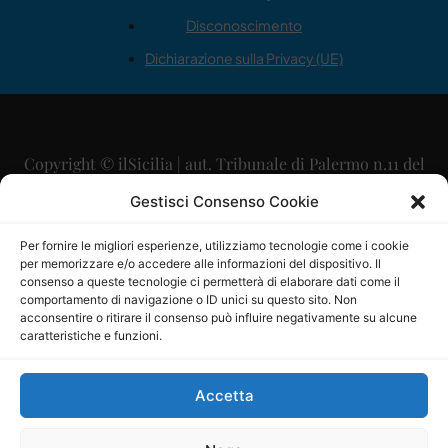
Disconoscimento
Dichiarazione sulla Privacy (UE)
Copyright © ilSicilia | aut. Tribunale di Palermo n.11 del
29/09/2015
Gestisci Consenso Cookie
Editore: Mercurio Comunicazione Soc. Coop. A.R.L.
Per fornire le migliori esperienze, utilizziamo tecnologie come i cookie
per memorizzare e/o accedere alle informazioni del dispositivo. Il
Direttore Editoriale: Maurizio Scaglione
consenso a queste tecnologie ci permetterà di elaborare dati come il
comportamento di navigazione o ID unici su questo sito. Non
Direttore Responsabile: Maria Calabrese
acconsentire o ritirare il consenso può influire negativamente su alcune
caratteristiche e funzioni.
p.zza Sant’Oliva, 9 – 90141 – Palermo – 091335557
P.IVA: 06334930820
Accetta
Mercurio Comunicazione Società Cooperativa a r.l. è
iscritta al Registro degli Operatori di Comunicazione al