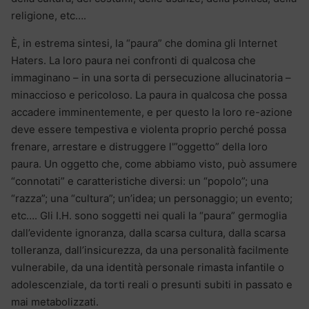
religione, etc….
È, in estrema sintesi, la “paura” che domina gli Internet
Haters. La loro paura nei confronti di qualcosa che
immaginano – in una sorta di persecuzione allucinatoria –
minaccioso e pericoloso. La paura in qualcosa che possa
accadere imminentemente, e per questo la loro re-azione
deve essere tempestiva e violenta proprio perché possa
frenare, arrestare e distruggere l'”oggetto” della loro
paura. Un oggetto che, come abbiamo visto, può assumere
“connotati” e caratteristiche diversi: un “popolo”; una
“razza”; una “cultura”; un’idea; un personaggio; un evento;
etc…. Gli I.H. sono soggetti nei quali la “paura” germoglia
dall’evidente ignoranza, dalla scarsa cultura, dalla scarsa
tolleranza, dall’insicurezza, da una personalità facilmente
vulnerabile, da una identità personale rimasta infantile o
adolescenziale, da torti reali o presunti subiti in passato e
mai metabolizzati.