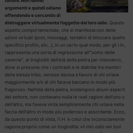
timore. Non hanno
argomenti e quindi odiano
offendendo e cercando di
distruggere virtualmente l’oggetto del loro odio.
Questo
aspetto comportamentale, che si manifesta con delle
azioni virtuali (post, messaggi, tentativi di bloccare quello
specifico profilo, etc…), in un certo qual modo, per gli I.H.,
rappresenta una sorta di regressione all'”uomo delle
caverne”, ai trogloditi dell’età della pietra per intenderci,
dove si presume che i contrasti e le diatribe tra membri
della stessa tribù, venisse decisa a favore di chi urlava
maggiormente e/o di chi faceva baccano in modo più
fragoroso. Nell’età della pietra, sostengono alcuni esperti
del settore, non contavano nulla le reali ragioni dell’uno o
dell’altro, ma l’aveva vinta semplicemente chi urlava nella
faccia dell’altro in modo più poderoso e assordante. Ecco,
da questo punto di vista, l’I.H. è colui che inconsciamente
ragiona proprio come un troglodita:
«il mio odio nei tuoi