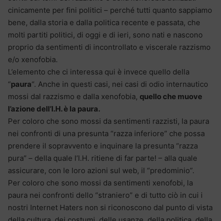
cinicamente per fini politici – perché tutti quanto sappiamo
bene, dalla storia e dalla politica recente e passata, che
molti partiti politici, di oggi e di ieri, sono nati e nascono
proprio da sentimenti di incontrollato e viscerale razzismo
e/o xenofobia.
L’elemento che ci interessa qui è invece quello della
“
paura
“. Anche in questi casi, nei casi di odio internautico
mossi dal razzismo e dalla xenofobia,
quello che muove
l’azione dell’I.H. è la paura.
Per coloro che sono mossi da sentimenti razzisti, la paura
nei confronti di una presunta “razza inferiore” che possa
prendere il sopravvento e inquinare la presunta “razza
pura” – della quale l’I.H. ritiene di far parte! – alla quale
assicurare, con le loro azioni sul web, il “predominio”.
Per coloro che sono mossi da sentimenti xenofobi, la
paura nei confronti dello “straniero” e di tutto ciò in cui i
nostri Internet Haters non si riconoscono dal punto di vista
della cultura, dei costumi, delle usanze, della politica, della