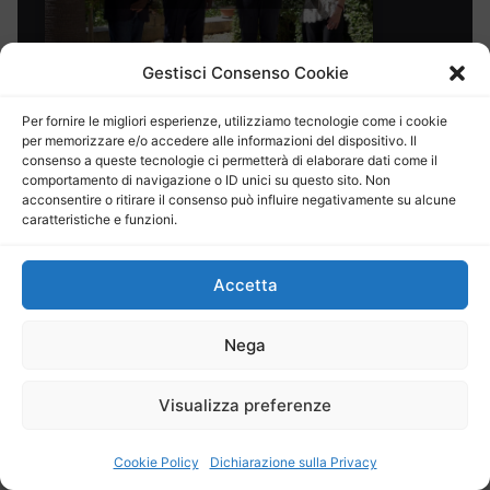
Gestisci Consenso Cookie
Bar Sicilia, a Ispica la sfida per il futuro passa
dal nuovo governo della città CLICCA PER IL
Per fornire le migliori esperienze, utilizziamo tecnologie come i cookie
VIDEO
per memorizzare e/o accedere alle informazioni del dispositivo. Il
consenso a queste tecnologie ci permetterà di elaborare dati come il
comportamento di navigazione o ID unici su questo sito. Non
La Buona Salute
acconsentire o ritirare il consenso può influire negativamente su alcune
caratteristiche e funzioni.
Accetta
Fai clic per accettare i
cookie per questo servizio
Nega
Visualizza preferenze
La Buona Salute 63° puntata: Ortopedia
oncologica
Cookie Policy
Dichiarazione sulla Privacy