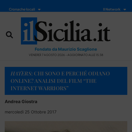
Cronache locali
Il Network
Fondato da Maurizio Scaglione
VENERDÌ 7 AGOSTO 2026 - AGGIORNATO ALLE 15:38
HATERS
: CHI SONO E PERCHÉ ODIANO
ONLINE? ANALISI DEL FILM “THE
INTERNET WARRIORS”
Andrea Giostra
mercoledì 25 Ottobre 2017