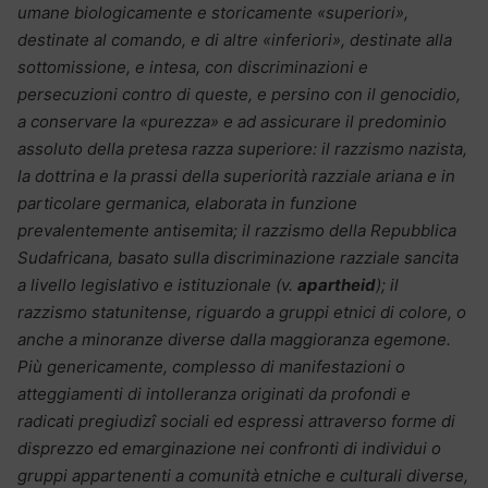
umane biologicamente e storicamente «superiori»,
destinate al comando, e di altre «inferiori», destinate alla
sottomissione, e intesa, con discriminazioni e
persecuzioni contro di queste, e persino con il genocidio,
a conservare la «purezza» e ad assicurare il predominio
assoluto della pretesa razza superiore: il razzismo nazista,
la dottrina e la prassi della superiorità razziale ariana e in
particolare germanica, elaborata in funzione
prevalentemente antisemita; il razzismo della Repubblica
Sudafricana, basato sulla discriminazione razziale sancita
a livello legislativo e istituzionale (v.
apartheid
); il
razzismo statunitense, riguardo a gruppi etnici di colore, o
anche a minoranze diverse dalla maggioranza egemone.
Più genericamente, complesso di manifestazioni o
atteggiamenti di intolleranza originati da profondi e
radicati pregiudizî sociali ed espressi attraverso forme di
disprezzo ed emarginazione nei confronti di individui o
gruppi appartenenti a comunità etniche e culturali diverse,